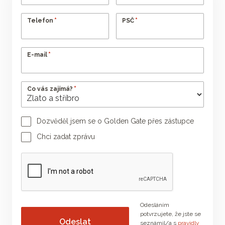
*
*
Telefon
PSČ
*
E-mail
*
Co vás zajímá?
Dozvěděl jsem se o Golden Gate přes zástupce
Jméno poradce
Příjmení poradce
Chci zadat zprávu
Vaše zpráva
Odesláním
potvrzujete, že jste se
seznámil/a s
pravidly