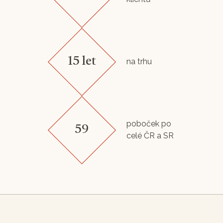
15 let
na trhu
poboček po
59
celé ČR a SR