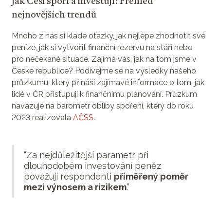
Jak Češi spoří a investují: Přehled
nejnovějších trendů
Mnoho z nás si klade otázky, jak nejlépe zhodnotit své
peníze, jak si vytvořit finanční rezervu na stáří nebo
pro nečekané situace. Zajímá vás, jak na tom jsme v
České republice? Podívejme se na výsledky našeho
průzkumu, který přináší zajímavé informace o tom, jak
lidé v ČR přistupují k finančnímu plánování. Průzkum
navazuje na barometr obliby spoření, který do roku
2023 realizovala
AČSS
.
“Za nejdůležitější parametr při
dlouhodobém investování peněz
považují respondenti
přiměřený poměr
mezi výnosem a rizikem
.”