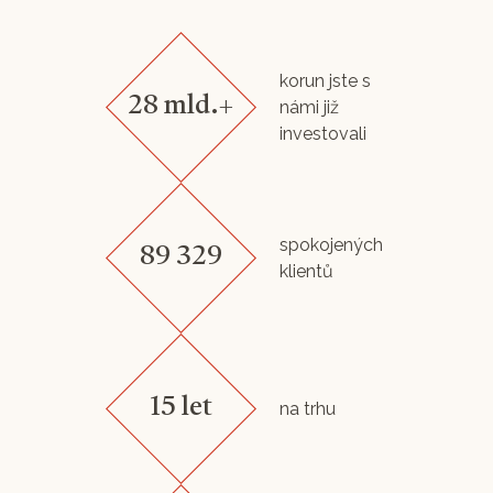
korun jste s
28 mld.+
námi již
investovali
spokojených
89 329
klientů
15 let
na trhu