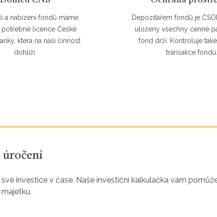
Dohled ČNB
Ochrana prostř
ě a nabízení fondů máme
Depozitářem fondů je ČSO
 potřebné licence České
uloženy všechny cenné pap
anky, která na naši činnost
fond drží. Kontroluje tak
dohlíží.
transakce fondu
o úročení
vé investice v čase. Naše investiční kalkulačka vám pomůže
 majetku.