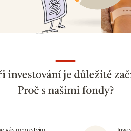
ři investování je důležité začí
Proč s našimi fondy?
me vás množstvím
Inves