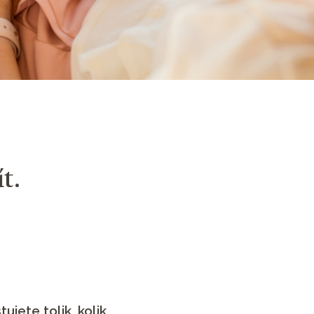
t.
tujete tolik, kolik