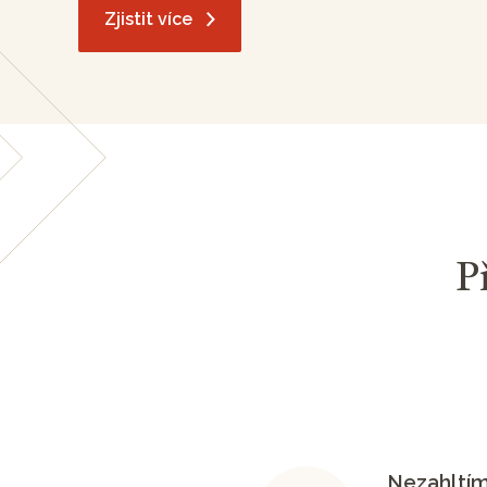
Zjistit více
P
Nezahltí