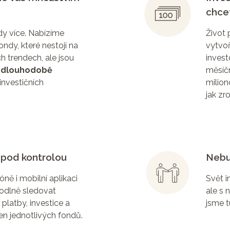
chce
dy více. Nabízíme
Život 
ndy, které nestojí na
vytvoř
 trendech, ale jsou
inves
a
dlouhodobě
měsíčn
investičních
milion
jak zr
pod kontrolou
Nebu
óně i mobilní aplikaci
Svět i
odlně sledovat
ale s 
platby, investice a
jsme t
en jednotlivých fondů.