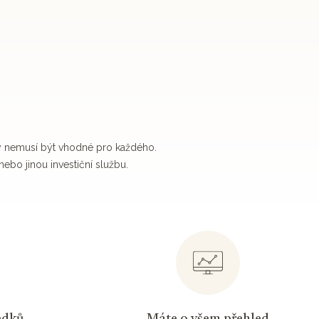
ty nemusí být vhodné pro každého.
nebo jinou investiční službu.
Máte o všem přehled