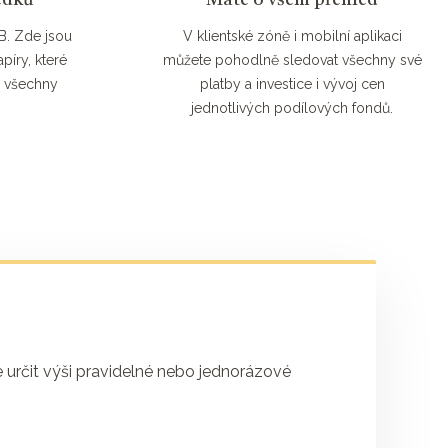
edků
B. Zde jsou
V klientské zóně i mobilní aplikaci
íry, které
můžete pohodlně sledovat všechny své
é všechny
platby a investice i vývoj cen
.
jednotlivých podílových fondů.
 určit výši pravidelné nebo jednorázové