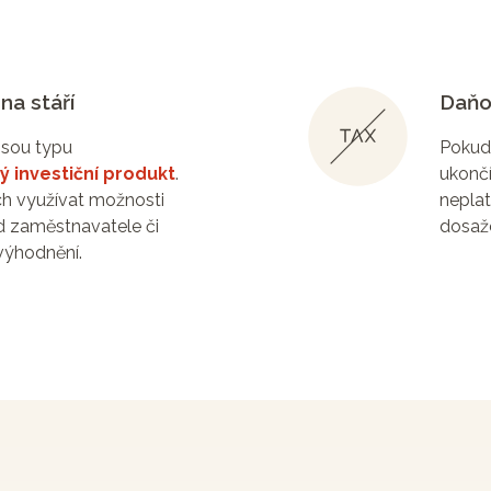
 na stáří
Daňo
jsou typu
Pokud 
 investiční produkt
.
ukončí
ch využívat možnosti
neplat
d zaměstnavatele či
dosaž
ýhodnění.