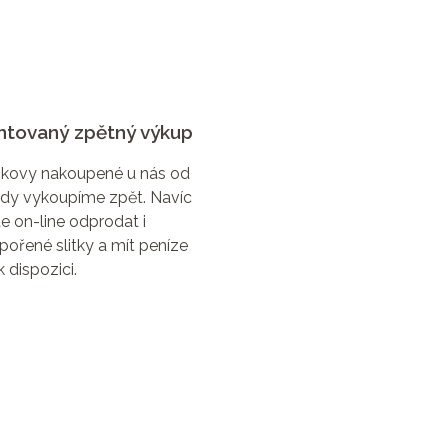
ntovaný zpětný výkup
 kovy nakoupené u nás od
ždy vykoupíme zpět. Navíc
 on-line odprodat i
ořené slitky a mít peníze
k dispozici.