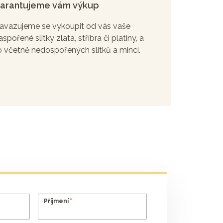
arantujeme vám výkup
avazujeme se vykoupit od vás vaše
aspořené slitky zlata, stříbra či platiny, a
o včetně nedospořených slitků a mincí.
*
Příjmení