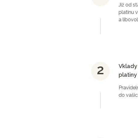
Již od s
platinu 
a libovo
Vklady 
platiny
Pravidel
do vašic