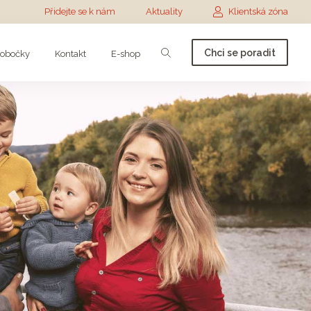
Přidejte se k nám
Aktuality
Klientská zóna
Chci se poradit
obočky
Kontakt
E-shop