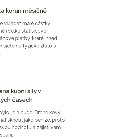
ta korun měsíčně
e vkládat malé částky
ě i velké statisícové
ázové platby, které ihned
ujete na fyzické zlato a
.
na kupní síly v
stých časech
bylo, je a bude. Drahé kovy
natisknout jako peníze, proto
í svou hodnotu a zajistí vám
 spaní.