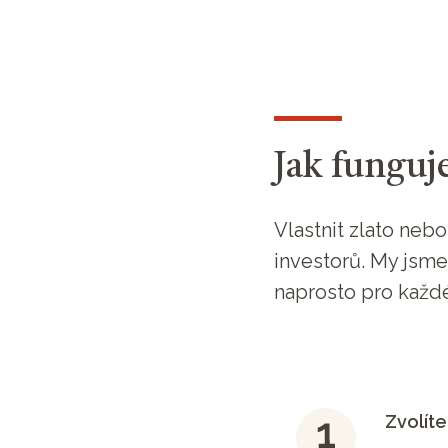
Jak funguj
Vlastnit zlato neb
investorů. My jsme 
naprosto pro každ
Zvolíte