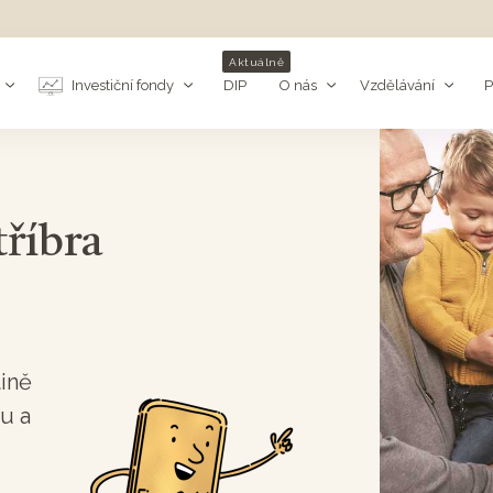
Aktuálně
Investiční fondy
DIP
O nás
Vzdělávání
P
tříbra
tině
u a