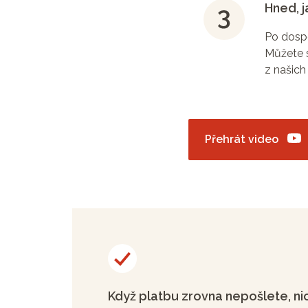
Hned, j
Po dospo
Můžete s
z našich
Přehrát video
Když platbu zrovna nepošlete, ni