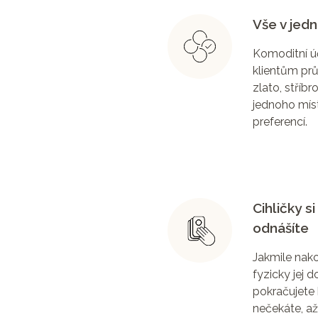
Vše v jed
Komoditní ú
klientům pr
zlato, stříbr
jednoho míst
preferencí.
Cihličky s
odnášíte
Jakmile nakou
fyzicky jej 
pokračujete 
nečekáte, a