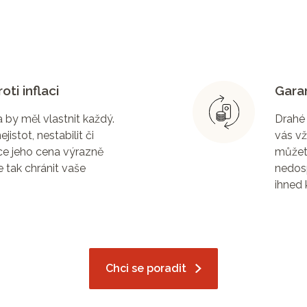
oti inflaci
Gara
 by měl vlastnit každý.
Drahé
jistot, nestabilit či
vás v
ce jeho cena výrazně
můžete
 tak chránit vaše
nedosp
ihned 
Chci se poradit