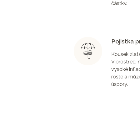
částky.
Pojistka pr
Kousek zlata
V prostředí ne
vysoké infla
roste a může
úspory.