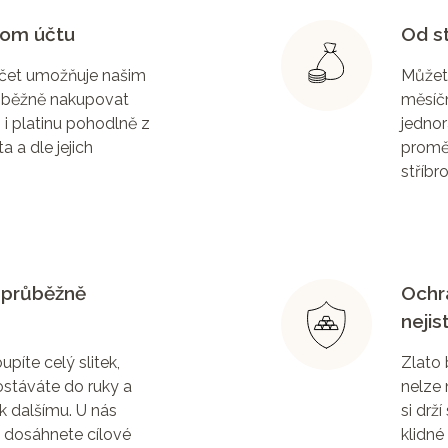
nom účtu
Od s
čet umožňuje našim
Můžet
ůběžně nakupovat
měsíčn
o i platinu pohodlně z
jednor
a a dle jejich
proměň
stříbro
i průběžně
Ochra
neji
píte celý slitek,
Zlato 
dostáváte do ruky a
nelze 
k dalšímu. U nás
si drž
ž dosáhnete cílové
klidné