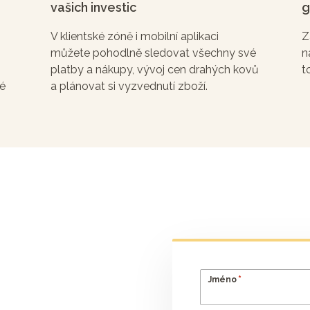
vašich investic
g
V klientské zóně i mobilní aplikaci
Z
můžete pohodlně sledovat všechny své
n
platby a nákupy, vývoj cen drahých kovů
t
né
a plánovat si vyzvednutí zboží.
*
Jméno