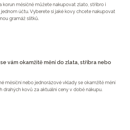
ta korun měsíčně můžete nakupovat zlato, stříbro i
v jednom účtu. Vyberete si jaké kovy chcete nakupovat
lnou gramáž slitků.
se vám okamžitě mění do zlata, stříbra nebo
né měsíční nebo jednorázové vklady se okamžitě mění
h drahých kovů za aktuální ceny v době nákupu.