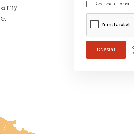
Chci zadat zprávu
 a my
Vaše zpráva
e.
O