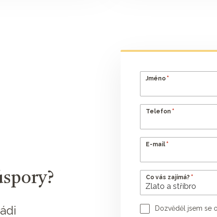
*
Jméno
*
Telefon
*
E-mail
úspory?
*
Co vás zajímá?
ádi
Dozvěděl jsem se o
Jméno poradce