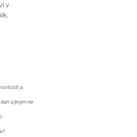
í v
ík,
ovitostí a
daří a jiným ne
í.
ra?