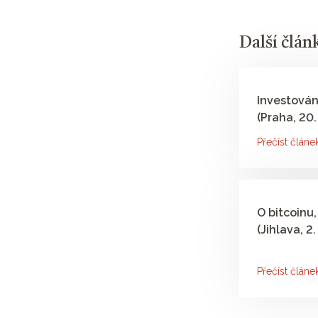
Další člán
Investován
(Praha, 20.
Přečíst článe
O bitcoinu,
(Jihlava, 2.
Přečíst článe