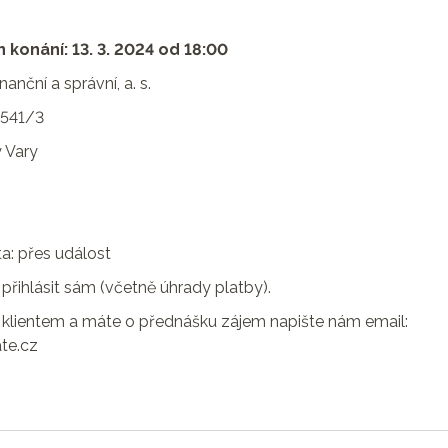
 konání: 13. 3. 2024 od 18:00
anční a správní, a. s.
 541/3
 Vary
nta: přes událost
přihlásit sám (včetně úhrady platby).
m klientem a máte o přednášku zájem napište nám email:
te.cz