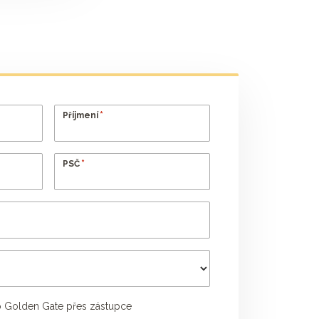
*
Příjmení
*
PSČ
 Golden Gate přes zástupce
Příjmení poradce