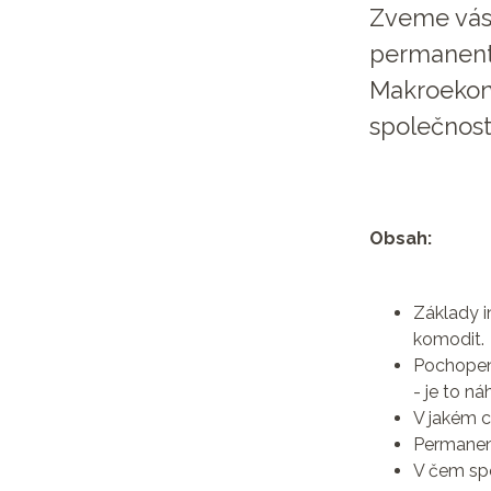
Zveme vás 
permanentn
Makroekono
společnos
Obsah:
Základy i
komodit.
Pochopení
- je to n
V jakém c
Permanent
V čem spo