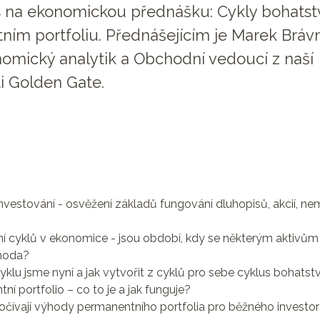
na ekonomickou přednášku: Cykly bohatstv
ím portfoliu. Přednášejícím je Marek Brávn
mický analytik a Obchodní vedoucí z naší
ti Golden Gate.
nvestování - osvěžení základů fungování dluhopisů, akcií, nem
 cyklů v ekonomice - jsou období, kdy se některým aktivům 
áhoda?
yklu jsme nyní a jak vytvořit z cyklů pro sebe cyklus bohatstv
ní portfolio – co to je a jak funguje?
čívají výhody permanentního portfolia pro běžného investo