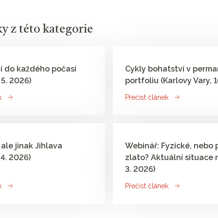
ky z této kategorie
í do každého počasí​
Cykly bohatství v perm
 5. 2026)
portfoliu (Karlovy Vary, 1
k
Přečíst článek
 ale jinak Jihlava
Webinář: Fyzické, nebo 
 4. 2026)
zlato? Aktuální situace n
3. 2026)
k
Přečíst článek