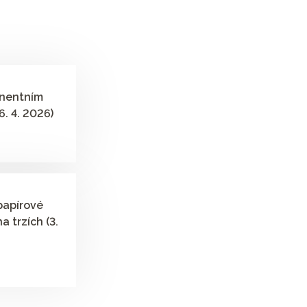
anentním
6. 4. 2026)
papírové
a trzích (3.