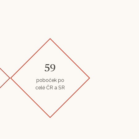
59
poboček po
celé ČR a SR