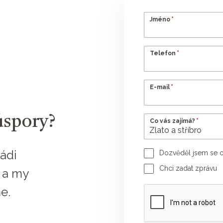
*
Jméno
*
Telefon
*
E-mail
úspory?
*
Co vás zajímá?
ádi
Dozvěděl jsem se o
Jméno poradce
Chci zadat zprávu
 a my
Vaše zpráva
e.