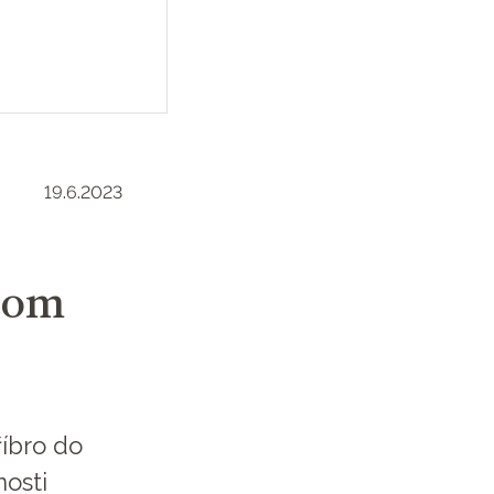
19.6.2023
enom
říbro do
nosti