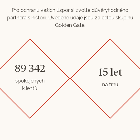
Pro ochranu vašich úspor si zvolte důvěryhodného
partnera s historií. Uvedené údaje jsou za celou skupinu
Golden Gate.
89 342
15 let
spokojených
na trhu
klientů