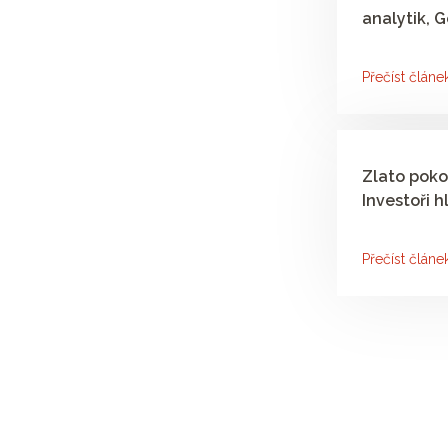
analytik, 
Přečíst článe
Zlato poko
Investoři h
Přečíst článe