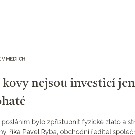
 V MEDIÍCH
 kovy nejsou investicí j
ohaté
 posláním bylo zpřístupnit fyzické zlato a st
ny, říká Pavel Ryba, obchodní ředitel společ