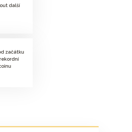
ut další
od začátku
 rekordní
coinu