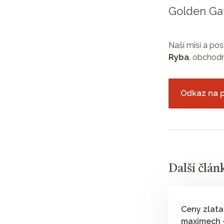
Golden Gat
Naší misí a pos
Ryba
, obchodn
Odkaz na p
Další člán
Ceny zlata
maximech -