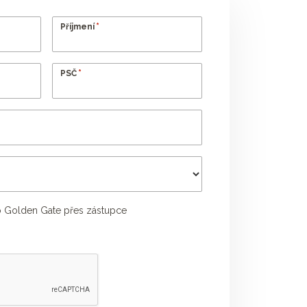
*
Příjmení
*
PSČ
 Golden Gate přes zástupce
Příjmení poradce