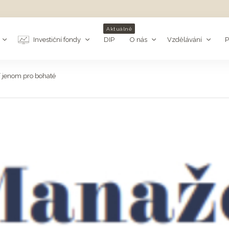
Aktuálně
Investiční fondy
DIP
O nás
Vzdělávání
P
í jenom pro bohaté