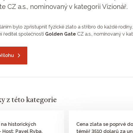
e CZ a.s., nominovaný v kategorii Vizionář.
láním bylo zpřístupnit fyzické zlato a stříbro do každé rodiny,
í ředitel společnosti
Golden Gate
CZ a.s., nominovaný v kate
řílohu
ky z této kategorie
 na historických
Cena zlata se poprvé do
 Host: Pavel Ryba,
téměř 3510 dolarů za un