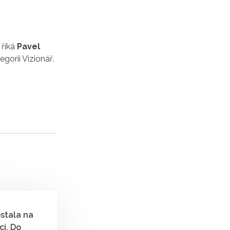
 říká
Pavel
gorii Vizionář.
stala na
ci. Do