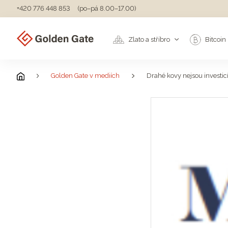
+420 776 448 853
(po–pá 8.00–17.00)
Zlato a stříbro
Bitcoin
Golden Gate v mediích
Drahé kovy nejsou investic