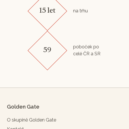
15 let
na trhu
poboček po
59
celé ČR a SR
Golden Gate
O skupině Golden Gate