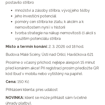
postavilo stříbro
množství a zásoby stříbra, vývoj jeho těžby
jeho investiční potenciál
poměry cen stříbra ke zlatu, k akciím a k
nemovitostem nyní i v historii
tvorba strategie na nákup nemovitostí či akcií s
využitím potenciálu stříbra
Místo a termín konání:
2. 3. 2026 od 18 hod.
Budova Malé Scény, Ústí nad Orlicí, Havlíčkova 621
Prosíme o včasný příchod, nejlépe alespoň 15 minut
před konáním akce! Při registraci prosím předložte QR
kód (buď v mobilu nebo vytištěný na papíře).
Cena:
150 Kč
Přihlášení klienta: přes událost
NOVINKA:
klient se může přihlásit sám (včetně
úhrady platby).