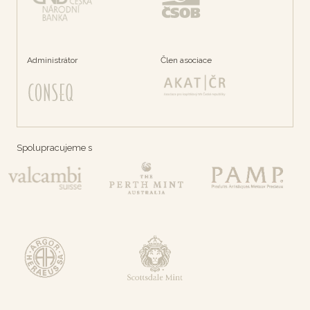
Administrátor
Člen asociace
Spolupracujeme s