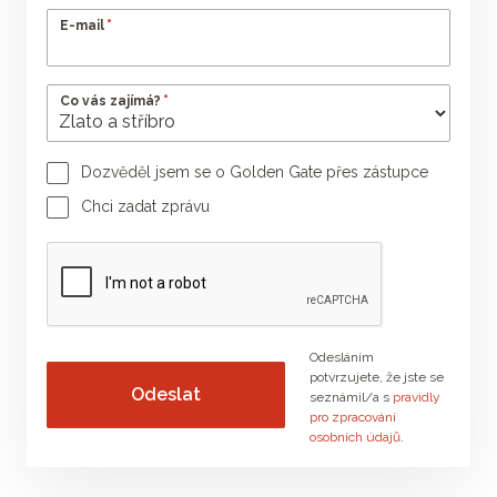
*
E-mail
*
Co vás zajímá?
Dozvěděl jsem se o Golden Gate přes zástupce
Jméno poradce
Příjmení poradce
Chci zadat zprávu
Vaše zpráva
Odesláním
potvrzujete, že jste se
seznámil/a s
pravidly
pro zpracování
osobních údajů
.