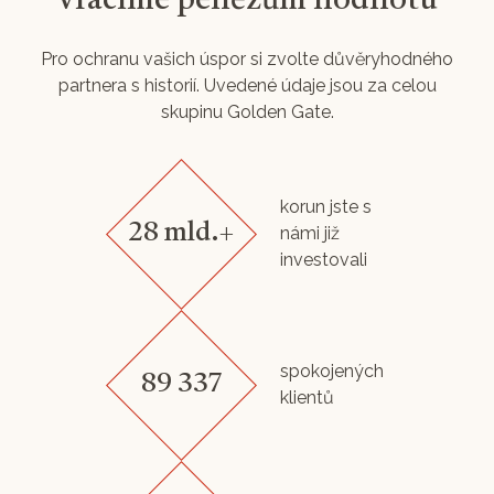
Vracíme penězům hodnotu
Pro ochranu vašich úspor si zvolte důvěryhodného
partnera s historií. Uvedené údaje jsou za celou
skupinu Golden Gate.
korun jste s
28 mld.+
námi již
investovali
spokojených
89 337
klientů