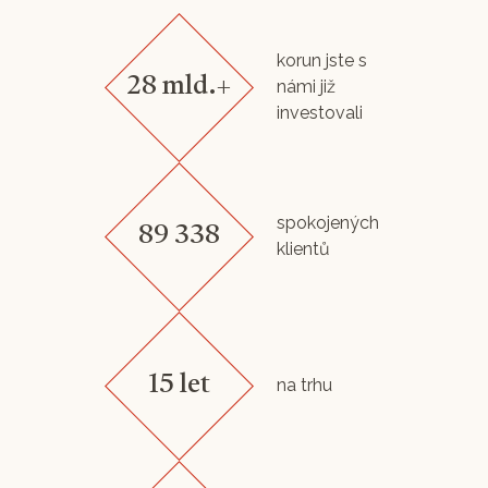
korun jste s
28 mld.+
námi již
investovali
spokojených
89 338
klientů
15 let
na trhu