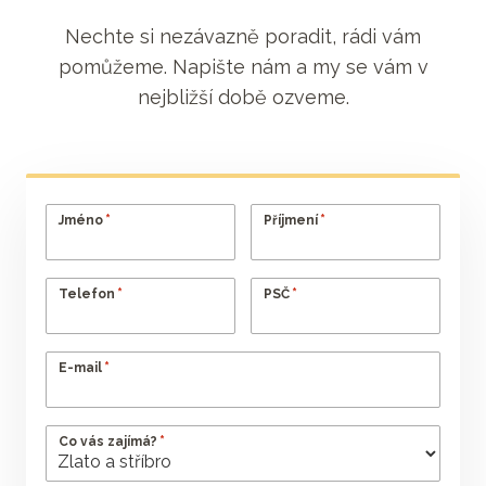
Nechte si nezávazně poradit, rádi vám
pomůžeme. Napište nám a my se vám v
nejbližší době ozveme.
*
*
Jméno
Příjmení
*
*
Telefon
PSČ
*
E-mail
*
Co vás zajímá?