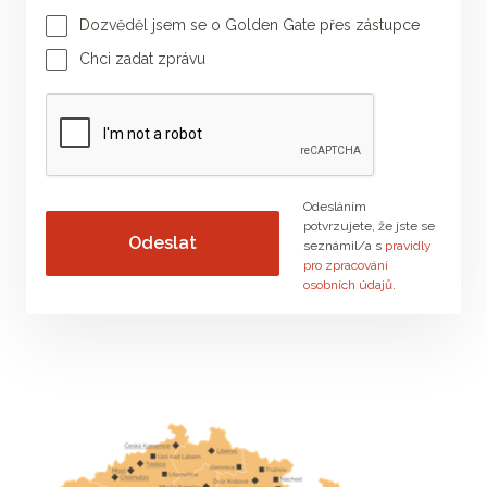
Dozvěděl jsem se o Golden Gate přes zástupce
Jméno poradce
Příjmení poradce
Chci zadat zprávu
Vaše zpráva
Odesláním
potvrzujete, že jste se
seznámil/a s
pravidly
pro zpracování
osobních údajů
.