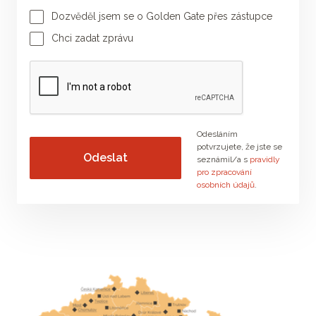
Dozvěděl jsem se o Golden Gate přes zástupce
Jméno poradce
Příjmení poradce
Chci zadat zprávu
Vaše zpráva
Odesláním
potvrzujete, že jste se
seznámil/a s
pravidly
pro zpracování
osobních údajů
.