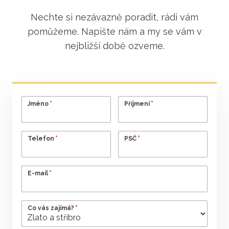
Nechte si nezávazně poradit, rádi vám
pomůžeme. Napište nám a my se vám v
nejbližší době ozveme.
*
*
Jméno
Příjmení
*
*
Telefon
PSČ
*
E-mail
*
Co vás zajímá?