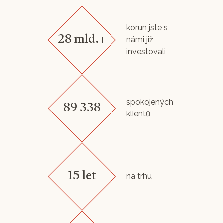
korun jste s
28 mld.+
námi již
investovali
spokojených
89 338
klientů
15 let
na trhu