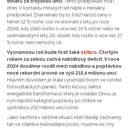
dolarů za troyskou unci
. Tento předpoklad trvá i
dnes. V kontextu minulých let nejde o nereálný
předpoklad. Znamenalo by to totiž nárůst ceny o
téměř 12 % ročně, což ve srovnání s lety po roce
2000, kdy zlato rostlo o více než 14 % ročně, nebo se
sedmdesátými lety 20. století, kdy rostlo o více než 27
% ročně, není nemožný cíl.
Významnou roli bude hrát také
stříbro
. Čtvrtým
rokem za sebou zažívá nabídkový deficit. V roce
2024 dosáhne rozdíl mezi nabídkou a poptávkou
nové rekordní úrovně ve výši 215,4 milionu uncí
.
Hlavním důvodem je stále výraznější boom ve výrobě
fotovoltaických panelů. Tento klíčový sektor
energetické transformace, který je ovládán Čínou, je
nyní největší kategorií poptávky po stříbře se
spotřebou 232 milionů uncí ročně.
„Jako šachisté v obtížné situaci, kteří hledají záchranný
tah ve zdánlivě beznadějné pozici, musíme se i my