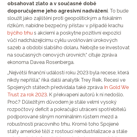
obsahovat zlato a v současné době
doporučujeme jeho agresivní nadvážení
. To bude
sloužit jako zajištění proti geopolitickým a fiskálním
rizikům, nabídne bezpečný přístav v případě krachu
býčího trhu
s akciemi a poskytne pozitivní expozici
vůči nadcházejícímu cyklu uvolňování úrokových
sazeb a období slabšího dolaru. Nebojte se investovat
na současných cenových úrovních,“ cituje zpráva
ekonoma Davea Rosenberga.
„Největší finanční událostí roku 2023 byla recese, která
nikdy nepřišla,“ říká další analytik Trey Reik. Recesi ve
Spojených státech předvídala také zpráva
In Gold We
Trust za rok 2023
. K překvapení autorů k ní nedošlo.
Proč? Důležitým důvodem je stále velmi vysoký
rozpočtový deficit a pokračující utrácení spotřebitelů
podporované silným nominálním růstem mezd a
robustností pracovního trhu. Kromě toho Spojené
státy americké těží z rostoucí reindustrializace a stále