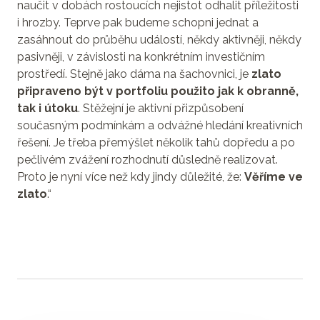
naučit v dobách rostoucích nejistot odhalit příležitosti
i hrozby. Teprve pak budeme schopni jednat a
zasáhnout do průběhu událostí, někdy aktivněji, někdy
pasivněji, v závislosti na konkrétním investičním
prostředí. Stejně jako dáma na šachovnici, je
zlato
připraveno být v portfoliu použito jak k obranně,
tak i útoku
. Stěžejní je aktivní přizpůsobení
současným podmínkám a odvážné hledání kreativních
řešení. Je třeba přemýšlet několik tahů dopředu a po
pečlivém zvážení rozhodnutí důsledně realizovat.
Proto je nyní více než kdy jindy důležité, že:
Věříme ve
zlato
.“