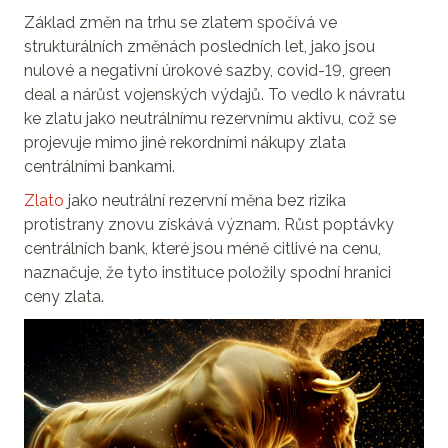
Základ změn na trhu se zlatem spočívá ve
strukturálních změnách posledních let, jako jsou
nulové a negativní úrokové sazby, covid-19, green
deal a nárůst vojenských výdajů. To vedlo k návratu
ke zlatu jako neutrálnímu rezervnímu aktivu, což se
projevuje mimo jiné rekordními nákupy zlata
centrálními bankami.
Zlato
jako neutrální rezervní měna bez rizika
protistrany znovu získává význam. Růst poptávky
centrálních bank, které jsou méně citlivé na cenu,
naznačuje, že tyto instituce položily spodní hranici
ceny zlata.