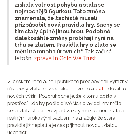
získala volnost pohybu a stala se
nejmocnější figurkou. Tato změna
znamenala, že šachisté museli
přizpůsobit nová pravidla hry. Šachy se
tím staly úplně jinou hrou. Podobné
dalekosáhlé změny probíhají nyní na
trhu se zlatem. Pravidla hry o zlato se
mění na mnoha úrovních.“
Tak začíná
letošní
zpráva In Gold We Trust
.
V loňském roce autoři publikace předpovídali výrazný
růst ceny zlata, což se také potvrdilo a
zlato
dosáhlo
nových výšin. Pozoruhodné je, že k tomu došlo v
prostředí, kde by podle dřívějších pravidel hry měla
cena zlata klesat. Rozpad vazby mezi cenou zlata a
reálnými úrokovými sazbami naznačuje, že stará
pravidla již neplatí a je čas přijmout novou „zlatou
učebnici“.