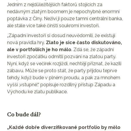
Jedním z nejdůležitějších faktorů stojících za
nedávným zlatým boomem je nepochybně enormní
poptávka z Číny. Neživí ji pouze tamní centrální banka,
ale stále více také čínští soukromí investoři.
„Západní investoři si dosud neuvědomili, že existují
nová pravidla hry.
Zlato je sice často diskutováno,
ale v portfoliích je ho málo
. Zdá se, že západní
investoři zpočátku odmítli pozvání na zlatou party.
Nyní, když se večírek rozjíždí, nechtějí přiznat, že kazili
zábavu. Může se proto stát, že party přijdou teprve
tehdy, když bude v plném proudu, a pak za mnohem
vyšší ‚vstupné‘,“ popisuje rozdílný přístup Západu a
Východu ke zlatu publikace.
Co bude dál?
„Každé dobře diverzifikované portfolio by mělo