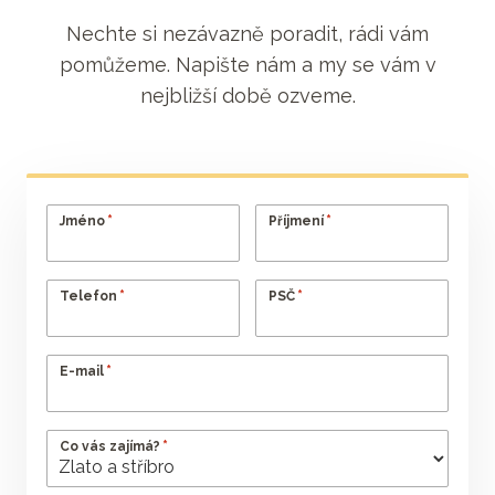
Nechte si nezávazně poradit, rádi vám
pomůžeme. Napište nám a my se vám v
nejbližší době ozveme.
*
*
Jméno
Příjmení
*
*
Telefon
PSČ
*
E-mail
*
Co vás zajímá?