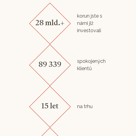
korun jste s
28 mld.+
námi již
investovali
spokojených
89 339
klientů
15 let
na trhu