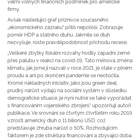
velmi volných finančních podmínek pro americké
firmy.
Avšak následující graf příznivce současného
„ekonomického zázraku“ příliš nepotěší. Zobrazuje
poměr HDP a státního dluhu. Jakmile se dluh
nezvyšuje, roste pravděpodobnost příchodu recese.
„Veškeré zbytky fiskální rozvahy hodily západní země
přes palubu v reakci na covid-19. Tato měnová změna
klimatu, jak jsme ji nazvali v roce 2021, je stále v plném
proudu a ani po skončení pandemie se neotočila.
Kromě nákladných iniciativ, jako jsou green deal,
prudký nárůst výdajů na sociální systém v důsledku
demografické situace, je nyní nutné se také vypořádat
s financováním vojenského zbrojení,“ upozorňují autoři
publikace. Ve srovnání se čtvrtým čtvrtletím roku 2019
vzrostl americký dluh o 11 bilionů USD, což
představuje zhruba nárůst o 50%. Rozhodujícím
faktorem je zde struktura financování a zbývající doba