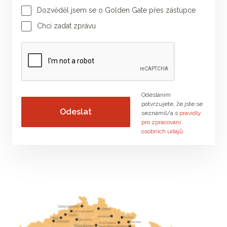
Dozvěděl jsem se o Golden Gate přes zástupce
Jméno poradce
Příjmení poradce
Chci zadat zprávu
Vaše zpráva
Odesláním
potvrzujete, že jste se
seznámil/a s
pravidly
pro zpracování
osobních údajů
.