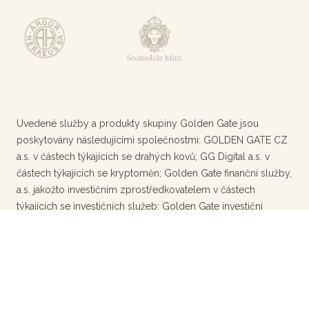
Uvedené služby a produkty skupiny Golden Gate jsou
poskytovány následujícími společnostmi: GOLDEN GATE CZ
a.s. v částech týkajících se drahých kovů; GG Digital a.s. v
částech týkajících se kryptoměn; Golden Gate finanční služby,
a.s. jakožto investičním zprostředkovatelem v částech
týkajících se investičních služeb; Golden Gate investiční
společnost, a.s. jakožto investiční společností
obhospodařující nabízené fondy v částech týkajících se fondů
Golden Gate. Investování je spojeno s riziky. Více informací
naleznete na těchto webových stránkách.