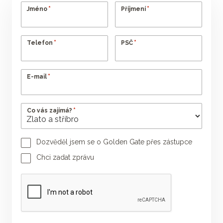
*
*
Jméno
Příjmení
*
*
Telefon
PSČ
*
E-mail
*
Co vás zajímá?
Dozvěděl jsem se o Golden Gate přes zástupce
Jméno poradce
Příjmení poradce
Chci zadat zprávu
Vaše zpráva