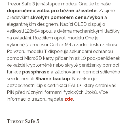
Trezor Safe 3 je nástupce modelu One. Je to naše
doporučená volba pro běžné uživatele.
Zaujme
především
skvělým poměrem cena/výkon
a
elegantnějším designem. Nabízí OLED displej o
velikosti 128x64 spolu s dvěma mechanickými tlačítky
na ovládání. Rozdílem oproti modelu One je
výkonnější procesor Cortex M4 a zadní deska z hliníku.
Po vzoru modelu T disponuje sekundární ochranou
pomocí MicroSD karty, přidáním až 10 pod-peněženek
ke každé kryptoměně nebo skryté peněženky pomocí
funkce
passphrase
a zálohováním pomocí sdíleného
seedu, neboli
Shamir backup
. Novinkou je
bezpečnostní čip s certifikací EAL6+, který chrání váš
PIN před různými formami fyzických útoků. Více
informací o trezoru najdete
zde
.
Trezor Safe 5