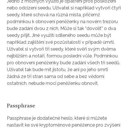
Jedno z možných využití je opatření proti poškození
nebo odcizení seedu. Uživatel si například vytvoří čtyři
seedy, které schová na různá místa, přičemž
podmínkou k obnovení peněženky na novém trezoru
bude zadání dvou z nich. Může si tak “dovolit” o dva
seedy přijít. Jiné využití sdíleného seedu může být
například zajištění své pozůstalosti v případě úmrtí.
Uživatel si vytvoří tři seedy, které svěří svým dvěma
nejbližším a notáři, formou poslední vůle. Podmínkou
pro obnovení peněženky bude zadání všech tří seedů.
Uživatel tak bude mít jistotu, že ani po jeho smrti
žádná ze tří stran sama od sebe a bez vědomí
ostatních, nebude moci peněženku obnovit.
Passphrase
Passphrase je dodatečné heslo, které si můžete
nastavit ke své kryptoměnové peněžence pro zvýšení