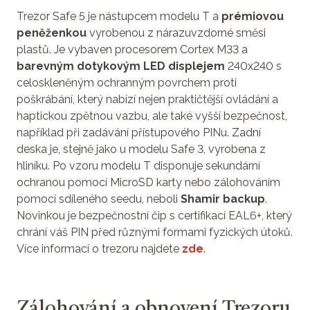
Trezor Safe 5 je nástupcem modelu T a
prémiovou
peněženkou
vyrobenou z nárazuvzdorné směsi
plastů. Je vybaven procesorem Cortex M33 a
barevným dotykovým LED displejem
240x240 s
celoskleněným ochranným povrchem proti
poškrábání, který nabízí nejen praktičtější ovládání a
haptickou zpětnou vazbu, ale také vyšší bezpečnost,
například při zadávání přístupového PINu. Zadní
deska je, stejně jako u modelu Safe 3, vyrobena z
hliníku. Po vzoru modelu T disponuje sekundární
ochranou pomocí MicroSD karty nebo zálohováním
pomocí sdíleného seedu, neboli
Shamir backup
.
Novinkou je bezpečnostní čip s certifikací EAL6+, který
chrání váš PIN před různými formami fyzických útoků.
Více informací o trezoru najdete
zde
.
Zálohování a obnovení Trezoru