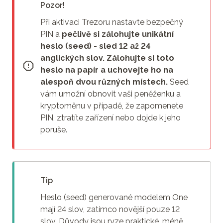
Pozor!
Při aktivaci Trezoru nastavte bezpečný
PIN a
pečlivě si zálohujte unikátní
heslo (seed) - sled 12 až 24
anglických slov. Zálohujte si toto
heslo na papír a uchovejte ho na
alespoň dvou různých místech.
Seed
vám umožní obnovit vaši peněženku a
kryptoměnu v případě, že zapomenete
PIN, ztratíte zařízení nebo dojde k jeho
poruše.
Tip
Heslo (seed) generované modelem One
mají 24 slov, zatímco novější pouze 12
slov. Důvody jsou ryze praktické, méně