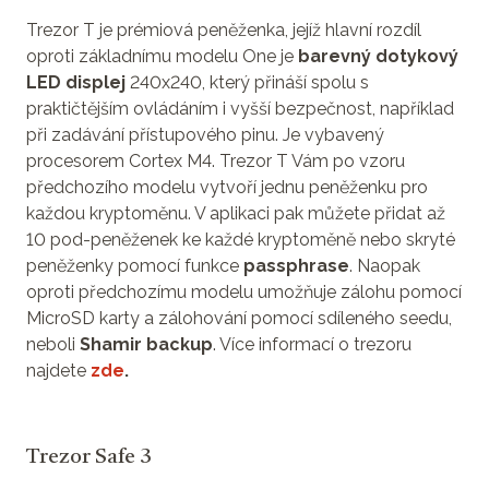
Trezor T je prémiová peněženka, jejíž hlavní rozdíl
oproti základnímu modelu One je
barevný dotykový
LED displej
240x240, který přináší spolu s
praktičtějším ovládáním i vyšší bezpečnost, například
při zadávání přístupového pinu. Je vybavený
procesorem Cortex M4. Trezor T Vám po vzoru
předchozího modelu vytvoří jednu peněženku pro
každou kryptoměnu. V aplikaci pak můžete přidat až
10 pod-peněženek ke každé kryptoměně nebo skryté
peněženky pomocí funkce
passphrase
. Naopak
oproti předchozímu modelu umožňuje zálohu pomocí
MicroSD karty a zálohování pomocí sdíleného seedu,
neboli
Shamir backup
. Více informací o trezoru
najdete
zde
.
Trezor Safe 3