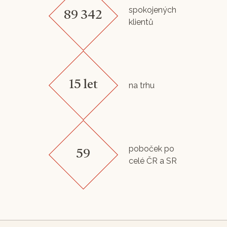
spokojených
89 342
klientů
15 let
na trhu
poboček po
59
celé ČR a SR