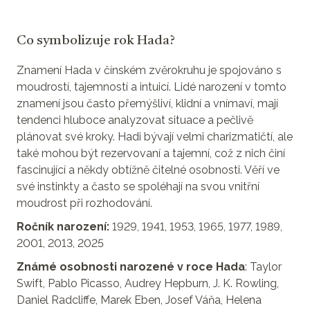
Co symbolizuje rok Hada?
Znamení Hada v čínském zvěrokruhu je spojováno s
moudrostí, tajemností a intuicí. Lidé narození v tomto
znamení jsou často přemýšliví, klidní a vnímaví, mají
tendenci hluboce analyzovat situace a pečlivě
plánovat své kroky. Hadi bývají velmi charizmatičtí, ale
také mohou být rezervovaní a tajemní, což z nich činí
fascinující a někdy obtížně čitelné osobnosti. Věří ve
své instinkty a často se spoléhají na svou vnitřní
moudrost při rozhodování.
Ročník narození:
1929, 1941, 1953, 1965, 1977, 1989,
2001, 2013, 2025
Známé osobnosti narozené v roce Hada
: Taylor
Swift, Pablo Picasso, Audrey Hepburn, J. K. Rowling,
Daniel Radcliffe, Marek Eben, Josef Váňa, Helena