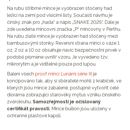
Na rubu stříbrné mince je vyobrazen stočený had
ležící na zemi pod visícími listy. Součástí návrhu je
čínský znak pro „hada“ a nápis „SNAKE 2025“. Dále je
zde uvedena mincovní značka „P“ mincovny v Perthu.
Na rubu zlaté mince je vyobrazen had stočený mezi
bambusovými stonky. Reversní strana mincí o váze 1
oz, 2 oz a 10 oz obsahuje navíc bezpečnostní prvek v
podobě písmene uvnitř vzoru. Je vyvedeno tzv.
mikrorytím a je viditelné pouze pod lupou.
Balení všech
proof mincí Lunární série III
je
koncipováno tak, aby si sběratelé mohli z krabiček, ve
kterých jsou mince zabalené, postupně vytvořit celé
dioráma zobrazující starověký mýtus vzniku čínského
zvěrokruhu.
Samozřejmostí je očíslovaný
certifikát pravosti
. Mince bullion jsou uloženy v
ochranné plastové kapsli.