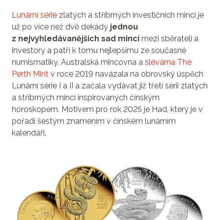
Lunární série
zlatých a stříbrných investičních mincí je
už po více než dvě dekády
jednou
z nejvyhledávanějších sad mincí
mezi sběrateli a
investory a patří k tomu nejlepšímu ze současné
numismatiky. Australská mincovna a
slévárna The
Perth Mint
v roce 2019 navázala na obrovský úspěch
Lunární série I a II a začala vydávat již třetí sérii zlatých
a stříbrných mincí inspirovaných čínským
horoskopem. Motivem pro rok 2025 je Had, který je v
pořadí šestým znamením v čínském lunárním
kalendáři.