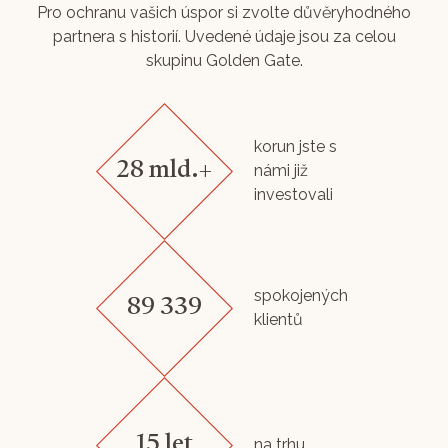
Pro ochranu vašich úspor si zvolte důvěryhodného
partnera s historií. Uvedené údaje jsou za celou
skupinu Golden Gate.
korun jste s
28 mld.+
námi již
investovali
spokojených
89 339
klientů
15 let
na trhu