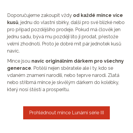
Doporučujeme zakoupit vždy
od každé mince více
kusů
, jednu do vlastní sbírky, další pro své blízké nebo
pro případ pozdějšího prodeje. Pokud má člověk jen
jednu sadu, bývá mu později líto ji prodat, přestože
velmi zhodnotí. Proto je dobré mít pár jednotek kusů
navíc.
Mince jsou
navíc originálním dárkem pro všechny
generace
. Potěší nejen sběratele ale i ty, kdo se
vdaném znamení narodili, nebo teprve narodí. Zlatá
nebo stříbrná mince je skvělým dárkem do kolébky,
který nosí štěstí a prosperitu.
Prohlédnout mince Lunární série III