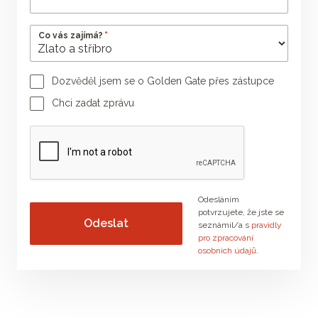
*
Co vás zajímá?
Dozvěděl jsem se o Golden Gate přes zástupce
Jméno poradce
Příjmení poradce
Chci zadat zprávu
Vaše zpráva
Odesláním
potvrzujete, že jste se
seznámil/a s
pravidly
pro zpracování
osobních údajů
.