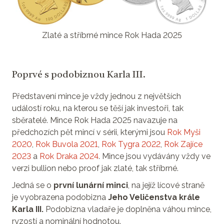
Zlaté a stříbrné mince Rok Hada 2025
Poprvé s podobiznou Karla III.
Představení mince je vždy jednou z největších
událostí roku, na kterou se těší jak investoři, tak
sběratelé. Mince Rok Hada 2025 navazuje na
předchozích pět mincí v sérii, kterými jsou
Rok Myši
2020
,
Rok Buvola 2021
,
Rok Tygra 2022
,
Rok Zajíce
2023
a
Rok Draka 2024
. Mince jsou vydávány vždy ve
verzi bullion nebo proof jak zlaté, tak stříbrné.
Jedná se o
první lunární minci
, na jejíž lícové straně
je vyobrazena podobizna
Jeho Veličenstva krále
Karla III.
Podobizna vladaře je doplněna váhou mince,
ryzostí a nominální hodnotou.