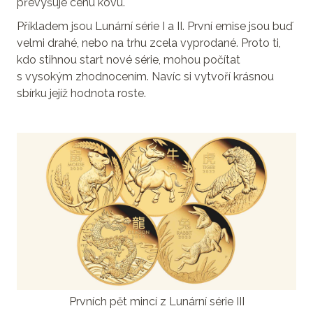
převyšuje cenu kovu.
Příkladem jsou Lunární série I a II. První emise jsou buď
velmi drahé, nebo na trhu zcela vyprodané. Proto ti,
kdo stihnou start nové série, mohou počítat
s vysokým zhodnocením. Navíc si vytvoří krásnou
sbírku jejíž hodnota roste.
Prvních pět mincí z Lunární série III