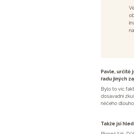
Ve
ob
in
na
Pavle, určitě 
řadu jiných z
Bylo to víc fa
dosavadní zkuše
něčeho dlouhod
Takže jsi hled
Přesně tak. Dů