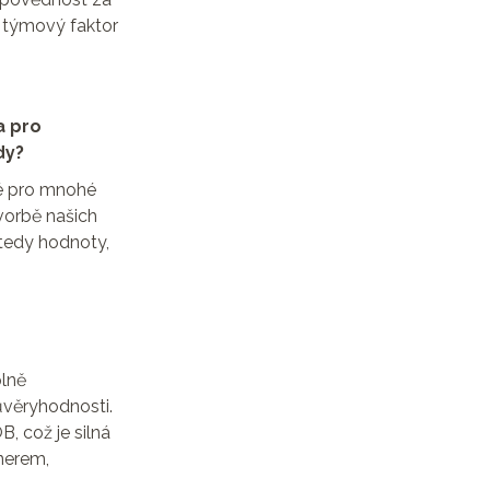
n týmový faktor
a pro
dy?
ré pro mnohé
vorbě našich
 tedy hodnoty,
plně
ůvěryhodnosti.
, což je silná
nerem,