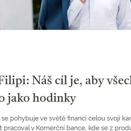
Filipi: Náš cíl je, aby vše
lo jako hodinky
i se pohybuje ve světě financí celou svoji kar
t pracoval v Komerční bance, kde se z pro