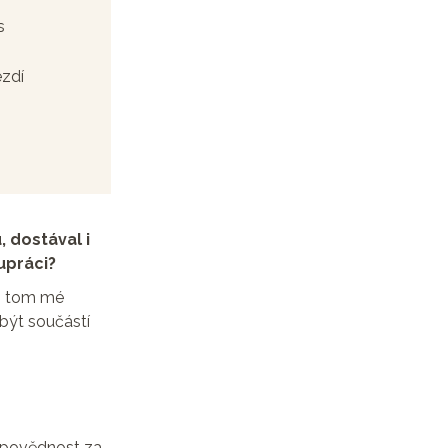
s
ezdí
, dostával i
upráci?
ři tom mé
 být součástí
odpovědnost za