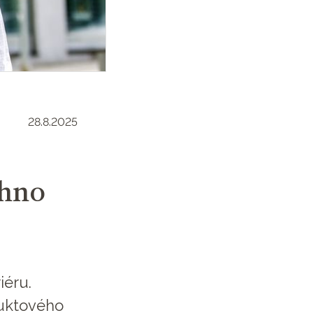
28.8.2025
chno
iéru.
duktového