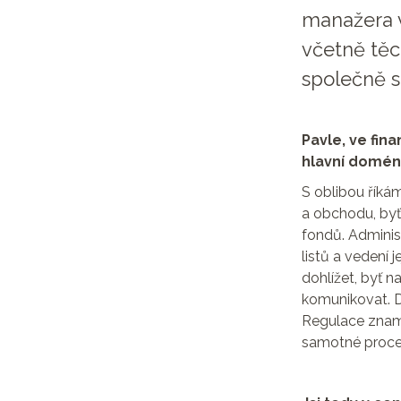
manažera v
včetně těch
společně 
Pavle, ve fin
hlavní doménu
S oblibou říká
a obchodu, byť 
fondů. Adminis
listů a vedení
dohlížet, byť 
komunikovat. Da
Regulace zname
samotné proces