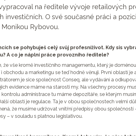
ypracoval na ředitele vývoje retailových p
 investičních. O své současné práci a pozici
s Monikou Rybovou.
ancích se pohybuješ celý svůj profesníživot. Kdy sis vybr
? A co je náplní práce provozního ředitele?
m, že vše kromě investičního managementu, který je doménou
i obchodu a marketingu se teď hodně věnuji. První oblastí je
trátorem je sice společnost Conseq, ale vydávání a odkupov
 jejich evidence máme na starosti my. Na všechny procesy mu
na kontrolu administrace tu máme depozitáře, se kterým mus
lší oblastí je regulace. Ta je v obou společnostech velmi důl
ná, že musíme udržovat vnitřní předpisy obou společností –
y – v souladu s platnou legislativou.