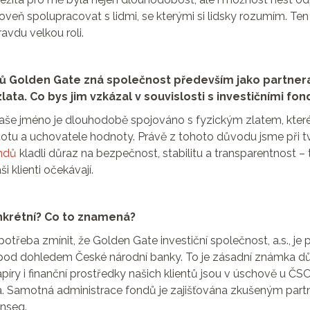
roveň spolupracovat s lidmi, se kterými si lidsky rozumím. Te
avdu velkou roli.
tů Golden Gate zná společnost především jako partner
lata. Co bys jim vzkázal v souvislosti s investičními fon
naše jméno je dlouhodobě spojováno s fyzickým zlatem, kte
stotu a uchovatele hodnoty. Právě z tohoto důvodu jsme při t
ondů
kladli důraz na bezpečnost, stabilitu a transparentnost –
i klienti očekávají.
nkrétní? Co to znamená?
 potřeba zmínit, že Golden Gate investiční společnost, a.s., je 
pod dohledem České národní banky. To je zásadní známka d
íry i finanční prostředky našich klientů jsou v úschově u ČSOB
ka. Samotná administrace fondů je zajišťována zkušeným part
nseq.