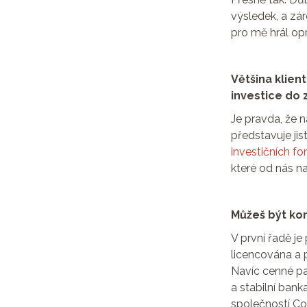
výsledek, a zá
pro mě hrál opr
Většina klien
investice do z
Je pravda, že 
představuje ji
investičních f
které od nás naš
Můžeš být ko
V první řadě je
licencována a 
Navíc cenné pap
a stabilní ban
společností Co