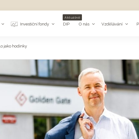
Aktuálně
Investiční fondy
DIP
O nás
Vzdělávání
P
alo jako hodinky