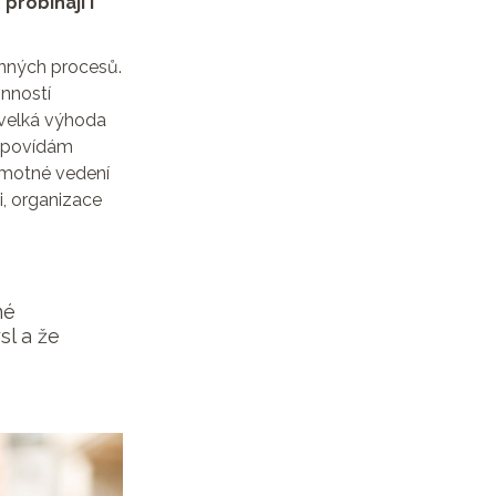
probíhají i
onných procesů.
inností
 velká výhoda
odpovídám
Samotné vedení
i, organizace
mé
sl a že