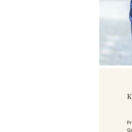
K
Pr
Go