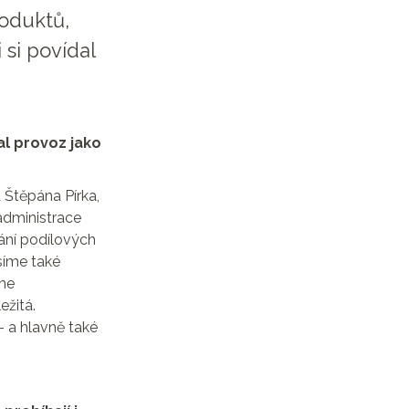
roduktů,
 si povídal
al provoz jako
 Štěpána Pírka,
 administrace
ání podílových
síme také
íme
ežitá.
 a hlavně také