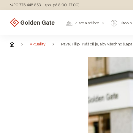
+420 776 448 853
(po–pá 8.00–17.00)
Zlato a stříbro
Bitcoin
Aktuality
Pavel Filipi: Náš cíl je, aby všechno šlap