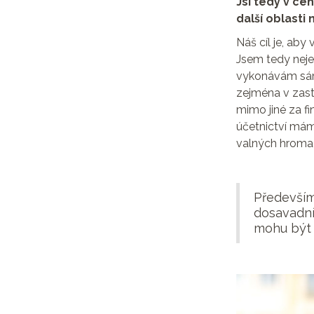
Jsi tedy v ce
další oblasti
Náš cíl je, ab
Jsem tedy neje
vykonávám sám.
zejména v zast
mimo jiné za fi
účetnictví máme
valných hroma
Především
dosavadní 
mohu být 