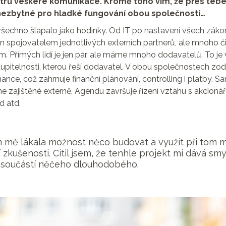
ntru veškeré komunikace. Kromě toho vím, že přes tebe 
 nezbytné pro hladké fungování obou společností…
y všechno šlapalo jako hodinky. Od IT po nastavení všech zák
n spojovatelem jednotlivých externích partnerů, ale mnoho č
 Přímých lidí je jen pár, ale máme mnoho dodavatelů. To je
upitelnosti, kterou řeší dodavatel. V obou společnostech z
nance, což zahrnuje finanční plánování, controlling i platby. 
 zajištěné externě. Agendu završuje řízení vztahu s akcionář
d atd.
 mě lákala možnost něco budovat a využít při tom 
zkušenosti. Cítil jsem, že tenhle projekt mi dává smy
součástí něčeho dlouhodobého.