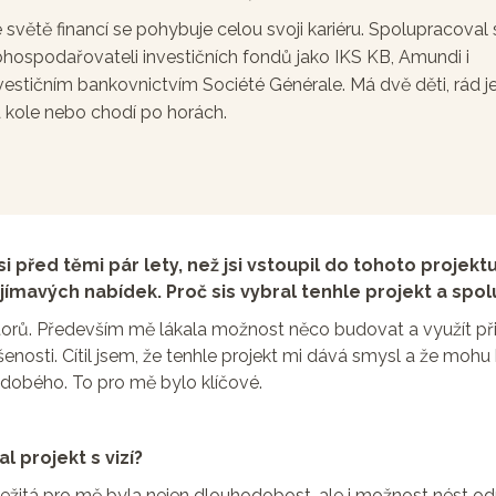
 světě financí se pohybuje celou svoji kariéru. Spolupracoval 
hospodařovateli investičních fondů jako IKS KB, Amundi i
vestičním bankovnictvím Société Générale. Má dvě děti, rád j
 kole nebo chodí po horách.
jsi před těmi pár lety, než jsi vstoupil do tohoto projektu
ajímavých nabídek. Proč sis vybral tenhle projekt a spol
ktorů. Především mě lákala možnost něco budovat a využít p
nosti. Cítil jsem, že tenhle projekt mi dává smysl a že mohu
obého. To pro mě bylo klíčové.
al projekt s vizí?
ležitá pro mě byla nejen dlouhodobost, ale i možnost nést 