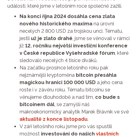
události, které jsme v letošním roce společně zažili.
Na konci října 2024 dosáhla cena zlata
nového historického maxima
na úrovni
necelých 2 800 USD za trojskou unci. Tématu,
jestli
už je zlato drahé
, jsme se věnovali v rámci
již
12. ročníku největší investiční konference
v České republice Vyšehradské fórum
, které
sledovalo necelých 4 tisíce diváků.
Na začátku prosince letošního roku pak
nejznámější kryptoměna
bitcoin přesáhla
magickou hranici 100 000 USD
a jeho cena
roste i v závěru roku. Tématu bitcoinu se
věnujeme dlouhodobě a nad tím,
co bude s
bitcoinem dál
, se zamýšlí náš
makroekonomický analytik Marek Brávník ve své
aktualitě z konce listopadu
.
V září letošního roku jsme pro vás spustili
možnost
investování do našich
vlastních