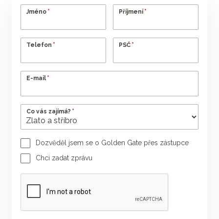
*
*
Jméno
Příjmení
*
*
Telefon
PSČ
*
E-mail
*
Co vás zajímá?
Dozvěděl jsem se o Golden Gate přes zástupce
Jméno poradce
Příjmení poradce
Chci zadat zprávu
Vaše zpráva