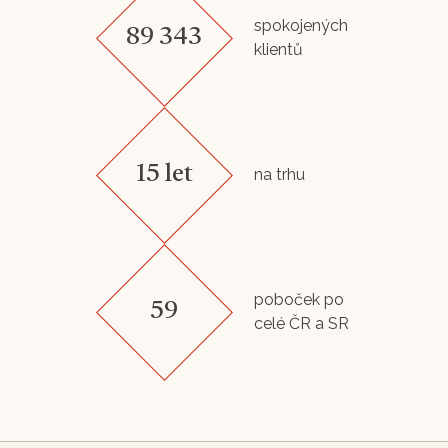
spokojených
89 343
klientů
15 let
na trhu
poboček po
59
celé ČR a SR