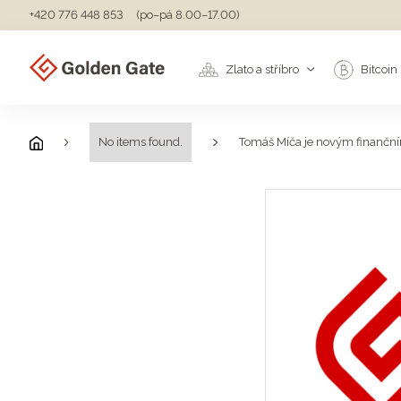
+420 776 448 853
(po–pá 8.00–17.00)
Zlato a stříbro
Bitcoin
No items found.
Tomáš Míča je novým finančn