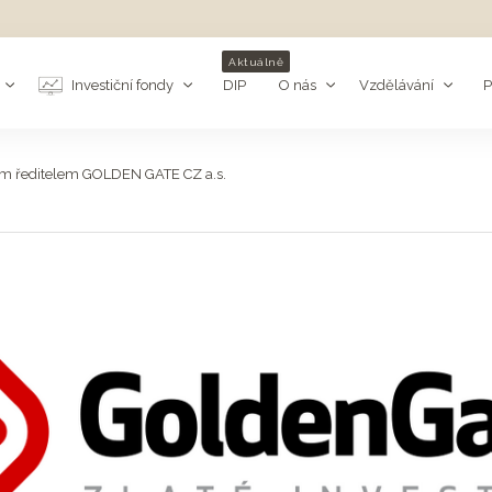
Aktuálně
Investiční fondy
DIP
O nás
Vzdělávání
P
ím ředitelem GOLDEN GATE CZ a.s.