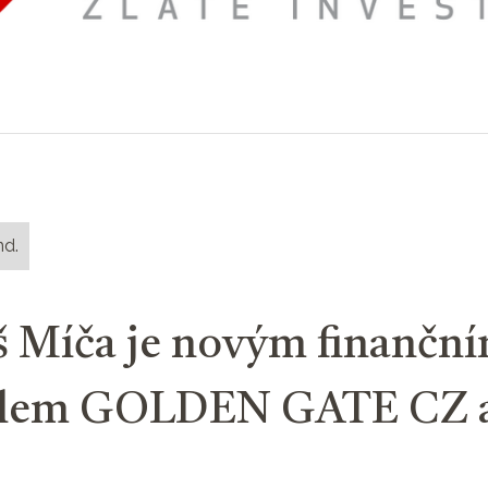
nd.
 Míča je novým finančn
elem GOLDEN GATE CZ a