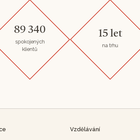
89 340
15 let
spokojených
na trhu
klientů
ice
Vzdělávání