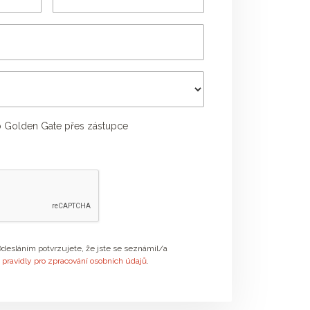
 Golden Gate přes zástupce
Příjmení poradce
desláním potvrzujete, že jste se seznámil/a
s
pravidly pro zpracování osobních údajů
.