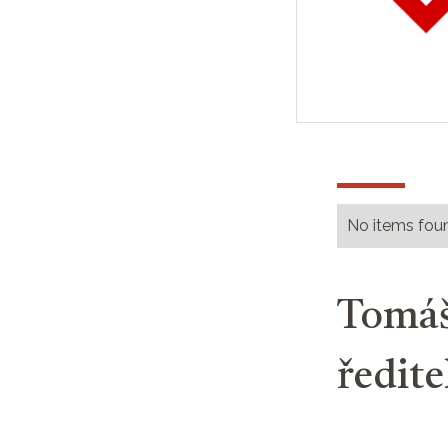
No items fou
Tomáš
ředit