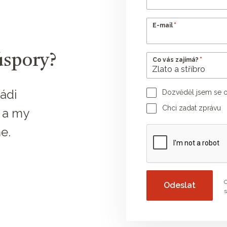
*
E-mail
úspory?
*
Co vás zajímá?
ádi
Dozvěděl jsem se o
Jméno poradce
Chci zadat zprávu
 a my
Vaše zpráva
e.
O