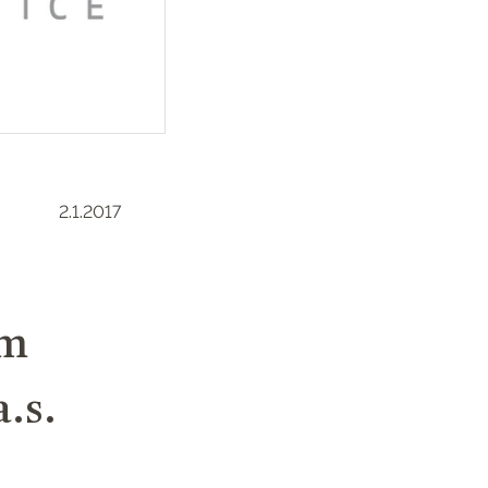
2.1.2017
ím
.s.