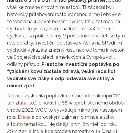
nárůst o 3 % a o 17 % nad pětiletý průměr
. Došlo
však ke změně chování investorů. Ti západní byli
historicky přitahováni rostoucí cenou a měli obvykle
tendenci nakupovat během býčího trhu, zatímco na
východě (myšleny zejména Indie a Čína) tradičně
vyčkávají na pokles ceny. V posledním čtvrtletí se tyto
role obrátily: investiční poptávka v Asii a na Středním
východě vykázala značný růst, naproti tomu investoři
ve Spojených státech amerických a Evropě zvolili
odlišný přístup.
Přestože investiční poptávka po
fyzickém kovu zůstala zdravá, velká řada lidí
vybírala své zisky a odprodávala své slitky a
mince zpět.
Nejvíce vyskočila poptávka v Číně, lidé nakoupili 110
tun
zlata,
což je nárůst o 68 % oproti stejnému období
v roce 2023. WGC to vysvětluje mimo jiné nástupem
roku
Draka
a obrovským zájmem o mince a slitky
s touto tematikou. Nejsilnější první čtvrtletí od roku
2014 zažila Indie, kde prodeje narostly o 19 % na 41