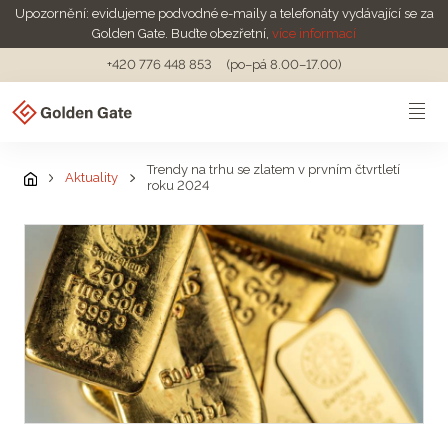
Upozornění: evidujeme podvodné e-maily a telefonáty vydávající se za
Golden Gate. Buďte obezřetní,
více informací
+420 776 448 853
(po–pá 8.00–17.00)
Trendy na trhu se zlatem v prvním čtvrtletí
Aktuality
roku 2024