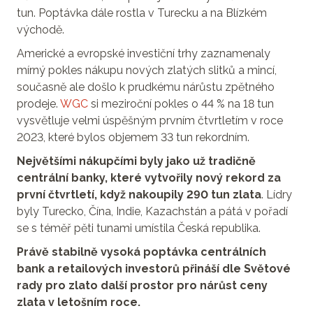
tun. Poptávka dále rostla v Turecku a na Blízkém
východě.
Americké a evropské investiční trhy zaznamenaly
mírný pokles nákupu nových zlatých slitků a mincí,
současně ale došlo k prudkému nárůstu zpětného
prodeje.
WGC
si meziroční pokles o 44 % na 18 tun
vysvětluje velmi úspěšným prvním čtvrtletím v roce
2023, které bylos objemem 33 tun rekordním.
Největšími nákupčími byly jako už tradičně
centrální banky, které vytvořily nový rekord za
první čtvrtletí, když nakoupily 290 tun zlata
. Lídry
byly Turecko, Čína, Indie, Kazachstán a pátá v pořadí
se s téměř pěti tunami umístila Česká republika.
Právě stabilně vysoká poptávka centrálních
bank a retailových investorů přináší dle Světové
rady pro zlato další prostor pro nárůst ceny
zlata v letošním roce.