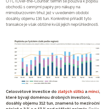
OTC (Over-the-Counter; termín se používá k popisu
obchodů s cennými papíry pro nákupy na
mimoburzovním trhu), jež v uvedeném období
dosáhly objemu 136 tun. Konkrétně přiřadit tyto
transakce je však obtížné kvůli jejich neprůhlednosti.
Celosvětové investice do
zlatých slitků
a
mincí
,
které bývají doménou drobných investorů,
dosáhly objemu 312 tun, znamená to meziroční