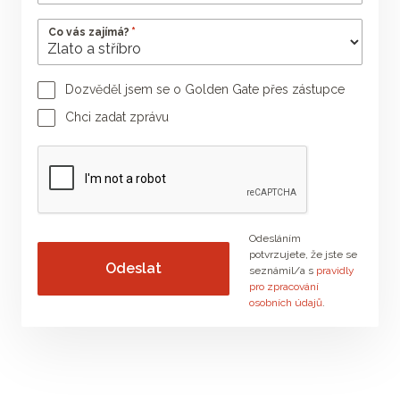
*
Co vás zajímá?
Dozvěděl jsem se o Golden Gate přes zástupce
Jméno poradce
Příjmení poradce
Chci zadat zprávu
Vaše zpráva
Odesláním
potvrzujete, že jste se
seznámil/a s
pravidly
pro zpracování
osobních údajů
.