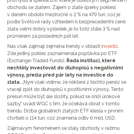
průmyslu a šperkařství, které je důležitým segmentem
obchodu se zlatem. Zájem o zlaté šperky poklesl
v daném období meziročně o 2 % na 479 tun, což je
podle Světové rady vzhledem k bezprecedentní ceně
zlata velmi dobrý výsledek, je to totiž stále 3 % nad
průměrem za posledních pět let.
Nás však zajímají zejména trendy v oblasti
investic
.
Zde jediný pokles zaznamenala poptávka po ETF
(Exchange-Traded Funds).
Řada institucí, které
nechtěly investovat do dluhopisů s negativními
výnosy, přešla před pár lety na investice do
zlata.
„Nyní však vidíme, že některé z těchto peněz se
vracejí zpět do dluhopisů s pozitivními výnosy. Tento
přesun může být ale složitý, pokud se sníží úrokové
sazby,“ uvádí WGC s tím, že očekává obrat v tomto
trendu. Držba globálních zlatých ETF klesla v prvním
čtvrtletí o 114 tun, což znamená odliv 6 mld. USD.
Zajímavým fenoménem se staly obchody v režimu