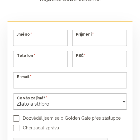
*
*
Jméno
Příjmení
*
*
Telefon
PSČ
*
E-mail
*
Co vás zajímá?
Dozvěděl jsem se o Golden Gate přes zástupce
Jméno poradce
Příjmení poradce
Chci zadat zprávu
Vaše zpráva