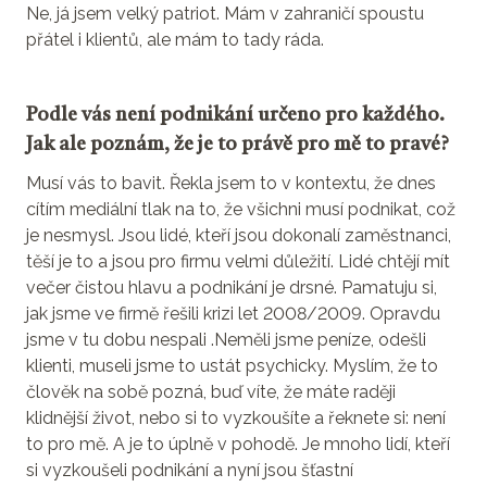
Ne, já jsem velký patriot. Mám v zahraničí spoustu
přátel i klientů, ale mám to tady ráda.
Podle vás není podnikání určeno pro každého.
Jak ale poznám, že je to právě pro mě to pravé?
Musí vás to bavit. Řekla jsem to v kontextu, že dnes
cítím mediální tlak na to, že všichni musí podnikat, což
je nesmysl. Jsou lidé, kteří jsou dokonalí zaměstnanci,
těší je to a jsou pro firmu velmi důležití. Lidé chtějí mít
večer čistou hlavu a podnikání je drsné. Pamatuju si,
jak jsme ve firmě řešili krizi let 2008/2009. Opravdu
jsme v tu dobu nespali .Neměli jsme peníze, odešli
klienti, museli jsme to ustát psychicky. Myslím, že to
člověk na sobě pozná, buď víte, že máte raději
klidnější život, nebo si to vyzkoušíte a řeknete si: není
to pro mě. A je to úplně v pohodě. Je mnoho lidí, kteří
si vyzkoušeli podnikání a nyní jsou šťastní