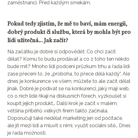
zaměstnanci. Před každým smekám.
Pokud tedy zjistím, že mě to baví, mám energii,
dobrý produkt či službu, která by mohla být pro
lidi užitečná… Jak začít?
Na začátku je dobré si odpovědět: Co chci začít
dělat? Komu to budu prodávat a co z toho ten někdo
bude mít? Mnoho lidí podcení průzkum trhu a řada lidí
zase přecení to, že „proboha, to přece dělá každý“. Ale
dnes je konkurence ve všem, můžete to ale začít dělat
jinak. Dobré je podívat se na konkurenci, jaký mají web,
co o nich lidé říkají na diskusních fórech, vyzkoušet si
koupit jejich produkt… Další krok je začít v malém,
většina příběhů velkých firem takto začínala.
Doporučuji také nedělat marketing jen od počítače,
ale jít mezi lidi a mluvit s nimi, využít sociální sítě… Dnes
je řada možností.