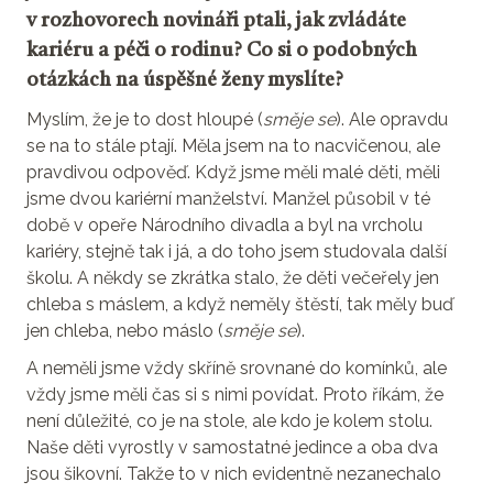
v rozhovorech novináři ptali, jak zvládáte
kariéru a péči o rodinu? Co si o podobných
otázkách na úspěšné ženy myslíte?
Myslím, že je to dost hloupé (
směje se
). Ale opravdu
se na to stále ptají. Měla jsem na to nacvičenou, ale
pravdivou odpověď. Když jsme měli malé děti, měli
jsme dvou kariérní manželství. Manžel působil v té
době v opeře Národního divadla a byl na vrcholu
kariéry, stejně tak i já, a do toho jsem studovala další
školu. A někdy se zkrátka stalo, že děti večeřely jen
chleba s máslem, a když neměly štěstí, tak měly buď
jen chleba, nebo máslo (
směje se
).
A neměli jsme vždy skříně srovnané do komínků, ale
vždy jsme měli čas si s nimi povídat. Proto říkám, že
není důležité, co je na stole, ale kdo je kolem stolu.
Naše děti vyrostly v samostatné jedince a oba dva
jsou šikovní. Takže to v nich evidentně nezanechalo