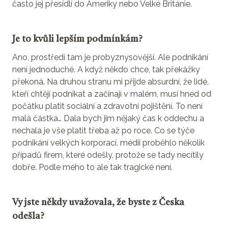
často jej přesídlí do Ameriky nebo Velké Británie.
Je to kvůli lepším podmínkám?
Ano, prostředí tam je probyznysovější. Ale podnikání
není jednoduché. A když někdo chce, tak překážky
překoná. Na druhou stranu mi přijde absurdní, že lidé,
kteří chtějí podnikat a začínají v malém, musí hned od
počátku platit sociální a zdravotní pojištění. To není
malá částka… Dala bych jim nějaký čas k oddechu a
nechala je vše platit třeba až po roce. Co se týče
podnikání velkých korporací, médii proběhlo několik
případů firem, které odešly, protože se tady necítily
dobře. Podle mého to ale tak tragické není.
Vy jste někdy uvažovala, že byste z Česka
odešla?