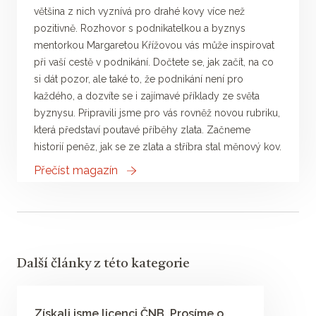
většina z nich vyznívá pro drahé kovy více než
pozitivně. Rozhovor s podnikatelkou a byznys
mentorkou Margaretou Křížovou vás může inspirovat
při vaší cestě v podnikání. Dočtete se, jak začít, na co
si dát pozor, ale také to, že podnikání není pro
každého, a dozvíte se i zajímavé příklady ze světa
byznysu. Připravili jsme pro vás rovněž novou rubriku,
která představí poutavé příběhy zlata. Začneme
historií peněz, jak se ze zlata a stříbra stal měnový kov.
Přečíst magazín
Další články z této kategorie
Získali jsme licenci ČNB. Prosíme o