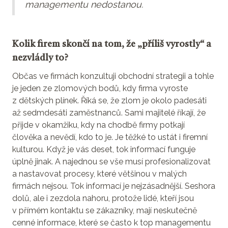
managementu nedostanou.
Kolik firem skončí na tom, že „příliš vyrostly“ a
nezvládly to?
Občas ve firmách konzultuji obchodní strategii a tohle
je jeden ze zlomových bodů, kdy firma vyroste
z dětských plínek. Říká se, že zlom je okolo padesáti
až sedmdesáti zaměstnanců. Sami majitelé říkají, že
přijde v okamžiku, kdy na chodbě firmy potkají
člověka a nevědí, kdo to je. Je těžké to ustát i firemní
kulturou. Když je vás deset, tok informací funguje
úplně jinak. A najednou se vše musí profesionalizovat
a nastavovat procesy, které většinou v malých
firmách nejsou. Tok informací je nejzásadnější. Seshora
dolů, ale i zezdola nahoru, protože lidé, kteří jsou
v přímém kontaktu se zákazníky, mají neskutečně
cenné informace, které se často k top managementu