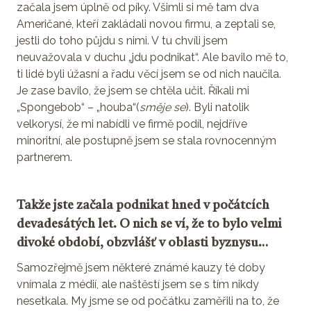
začala jsem úplně od píky. Všimli si mě tam dva
Američané, kteří zakládali novou firmu, a zeptali se,
jestli do toho půjdu s nimi. V tu chvíli jsem
neuvažovala v duchu „jdu podnikat“. Ale bavilo mě to,
ti lidé byli úžasní a řadu věcí jsem se od nich naučila.
Je zase bavilo, že jsem se chtěla učit. Říkali mi
„Spongebob“ – „houba“(
směje se
). Byli natolik
velkorysí, že mi nabídli ve firmě podíl, nejdříve
minoritní, ale postupně jsem se stala rovnocenným
partnerem.
Takže jste začala podnikat hned v počátcích
devadesátých let. O nich se ví, že to bylo velmi
divoké období, obzvlášť v oblasti byznysu…
Samozřejmě jsem některé známé kauzy té doby
vnímala z médií, ale naštěstí jsem se s tím nikdy
nesetkala. My jsme se od počátku zaměřili na to, že