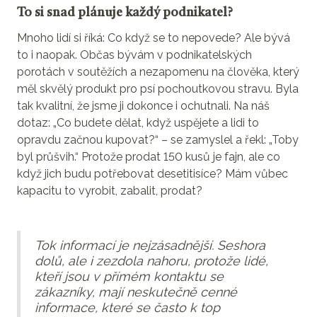
To si snad plánuje každý podnikatel?
Mnoho lidí si říká: Co když se to nepovede? Ale bývá
to i naopak. Občas bývám v podnikatelských
porotách v soutěžích a nezapomenu na člověka, který
měl skvělý produkt pro psí pochoutkovou stravu. Byla
tak kvalitní, že jsme ji dokonce i ochutnali. Na náš
dotaz: „Co budete dělat, když uspějete a lidi to
opravdu začnou kupovat?“ – se zamyslel a řekl: „Toby
byl průšvih.“ Protože prodat 150 kusů je fajn, ale co
když jich budu potřebovat desetitisíce? Mám vůbec
kapacitu to vyrobit, zabalit, prodat?
Tok informací je nejzásadnější. Seshora
dolů, ale i zezdola nahoru, protože lidé,
kteří jsou v přímém kontaktu se
zákazníky, mají neskutečně cenné
informace, které se často k top