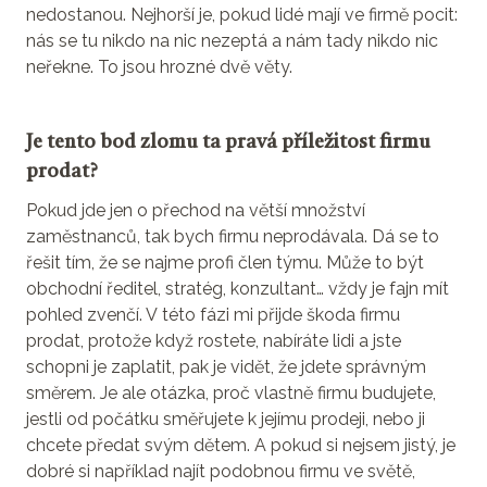
nedostanou. Nejhorší je, pokud lidé mají ve firmě pocit:
nás se tu nikdo na nic nezeptá a nám tady nikdo nic
neřekne. To jsou hrozné dvě věty.
Je tento bod zlomu ta pravá příležitost firmu
prodat?
Pokud jde jen o přechod na větší množství
zaměstnanců, tak bych firmu neprodávala. Dá se to
řešit tím, že se najme profi člen týmu. Může to být
obchodní ředitel, stratég, konzultant… vždy je fajn mít
pohled zvenčí. V této fázi mi přijde škoda firmu
prodat, protože když rostete, nabíráte lidi a jste
schopni je zaplatit, pak je vidět, že jdete správným
směrem. Je ale otázka, proč vlastně firmu budujete,
jestli od počátku směřujete k jejímu prodeji, nebo ji
chcete předat svým dětem. A pokud si nejsem jistý, je
dobré si například najít podobnou firmu ve světě,