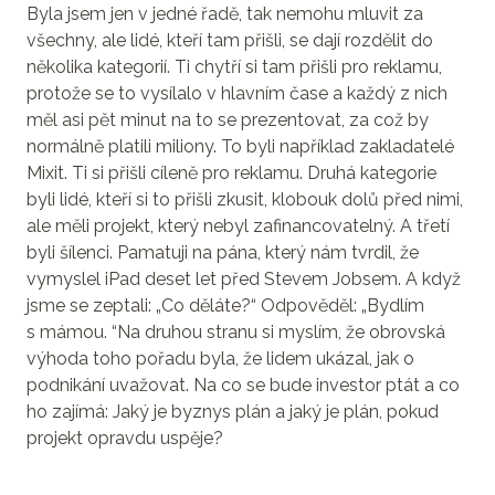
Byla jsem jen v jedné řadě, tak nemohu mluvit za
všechny, ale lidé, kteří tam přišli, se dají rozdělit do
několika kategorií. Ti chytří si tam přišli pro reklamu,
protože se to vysílalo v hlavním čase a každý z nich
měl asi pět minut na to se prezentovat, za což by
normálně platili miliony. To byli například zakladatelé
Mixit. Ti si přišli cíleně pro reklamu. Druhá kategorie
byli lidé, kteří si to přišli zkusit, klobouk dolů před nimi,
ale měli projekt, který nebyl zafinancovatelný. A třetí
byli šílenci. Pamatuji na pána, který nám tvrdil, že
vymyslel iPad deset let před Stevem Jobsem. A když
jsme se zeptali: „Co děláte?“ Odpověděl: „Bydlím
s mámou. “Na druhou stranu si myslím, že obrovská
výhoda toho pořadu byla, že lidem ukázal, jak o
podnikání uvažovat. Na co se bude investor ptát a co
ho zajímá: Jaký je byznys plán a jaký je plán, pokud
projekt opravdu uspěje?