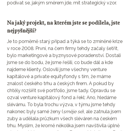
podívat se, jakým směrem jde, mít strategický vzor.
Na jaký projekt, na kterém jste se podílela, jste
nejpyšnější?
Je to poměrně starý případ a týká se to zmíněné krize
v roce 2008. První, na čem firmy tehdy začaly šetřit,
bylo marketingové a byznysové poradenství. Dostali
jsme se do bodu, že jsme řešili, co bude dál a kde
najdeme klienty. Oslovili jsme všechny venture
kapitálové a private equityfondy s tím, že máme
znalost českého trhu a českých firem. A pokud by
chtěly rozšířit své portfolio, jsme tady. Opravdu se
ozval venture kapitálový fond a řekl: Ano, hledáme
slévárnu. To byla trochu výzva, v týmu jsme tehdy
nakonec byly samé ženy (
směje se
), ale zatnula jsem
zuby a udělala průzkum všech sléváren na českém
trhu. Myslím, že kromě několika jsem navštívila úplně