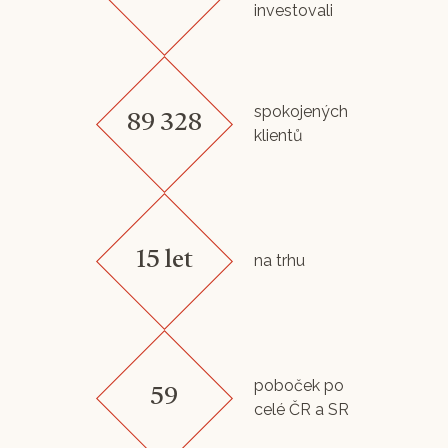
investovali
spokojených
89 328
klientů
15 let
na trhu
poboček po
59
celé ČR a SR