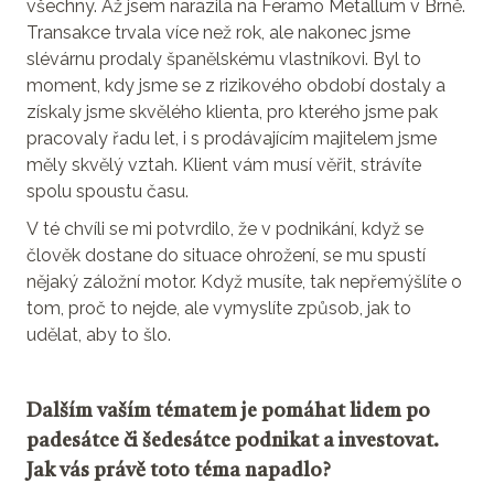
všechny. Až jsem narazila na Feramo Metallum v Brně.
Transakce trvala více než rok, ale nakonec jsme
slévárnu prodaly španělskému vlastníkovi. Byl to
moment, kdy jsme se z rizikového období dostaly a
získaly jsme skvělého klienta, pro kterého jsme pak
pracovaly řadu let, i s prodávajícím majitelem jsme
měly skvělý vztah. Klient vám musí věřit, strávíte
spolu spoustu času.
V té chvíli se mi potvrdilo, že v podnikání, když se
člověk dostane do situace ohrožení, se mu spustí
nějaký záložní motor. Když musíte, tak nepřemýšlíte o
tom, proč to nejde, ale vymyslíte způsob, jak to
udělat, aby to šlo.
Dalším vaším tématem je pomáhat lidem po
padesátce či šedesátce podnikat a investovat.
Jak vás právě toto téma napadlo?