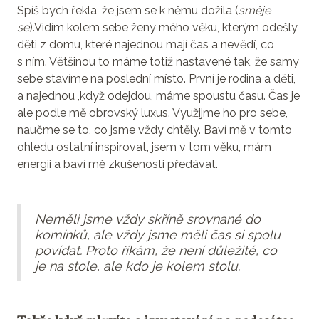
Spíš bych řekla, že jsem se k němu dožila (
směje
se
).Vidím kolem sebe ženy mého věku, kterým odešly
děti z domu, které najednou mají čas a nevědí, co
s ním. Většinou to máme totiž nastavené tak, že samy
sebe stavíme na poslední místo. První je rodina a děti,
a najednou ,když odejdou, máme spoustu času. Čas je
ale podle mě obrovský luxus. Využijme ho pro sebe,
naučme se to, co jsme vždy chtěly. Baví mě v tomto
ohledu ostatní inspirovat, jsem v tom věku, mám
energii a baví mě zkušenosti předávat.
Neměli jsme vždy skříně srovnané do
komínků, ale vždy jsme měli čas si spolu
povídat. Proto říkám, že není důležité, co
je na stole, ale kdo je kolem stolu.