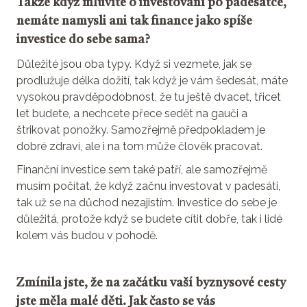
Takže když mluvíte o investování po padesátce,
nemáte namysli ani tak finance jako spíše
investice do sebe sama?
Důležité jsou oba typy. Když si vezmete, jak se
prodlužuje délka dožití, tak když je vám šedesát, máte
vysokou pravděpodobnost, že tu ještě dvacet, třicet
let budete, a nechcete přece sedět na gauči a
štrikovat ponožky. Samozřejmě předpokladem je
dobré zdraví, ale i na tom může člověk pracovat.
Finanční investice sem také patří, ale samozřejmě
musím počítat, že když začnu investovat v padesáti,
tak už se na důchod nezajistím. Investice do sebe je
důležitá, protože když se budete cítit dobře, tak i lidé
kolem vás budou v pohodě.
Zmínila jste, že na začátku vaší byznysové cesty
jste měla malé děti. Jak často se vás