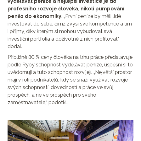
vydělávat peníze a nejlepší investice je do
profesního rozvoje člověka, nikoli pumpování
peněz do ekonomiky
. „První peníze by měli lidé
investovat do sebe, čímž zvýší své kompetence a tím
i příjmy, díky kterým si mohou vybudovat svá
investiční portfolia a doživotně z nich profitovat,“
dodal.
Přibližně 80 % ceny člověka na trhu práce představuje
podle Ryby schopnost vydělávat peníze, úspěšní si to
uvědomují a tuto schopnost rozvíjejí. „Největší prostor
mají v roli podnikatelů, kdy se snaží využívat rozvoje
svých schopností, dovedností a práce ve svůj
prospěch, a ne ve prospěch pro svého
zaměstnavatele,“ podotkl.