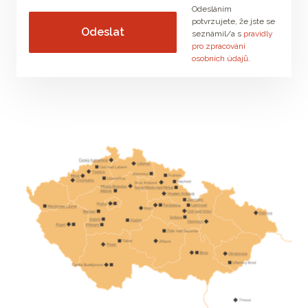
Odesláním
potvrzujete, že jste se
seznámil/a s
pravidly
pro zpracování
osobních údajů
.