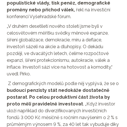
populistické vlády, tisk peněz, demografické
proměny nebo příchod válek,
řekl na investiční
konferenci Vyšehradské fórum.
„V druhém desetiletí nového století jsme byli v
celosvětovém měřítku svědky měnové expanze,
šíření globalizace, demokracie, míru a deflace,
investoři sázeli na akcie a dluhopisy. O dekádu
později, ve dvacátých letech, čelíme rozpočtové
expanzi, šíření protekcionismu, autokracie, válek a
inflace. Investoři sází více na hotovost a komodity,“
uvedl Pírko.
Z demografických modelů podle něj vyplývá, že se o
budoucí penzisty stát nedokáže dostatečně
postarat
.
Po celou produktivní část života by
proto měli pravidelně investovat
. „Když investor
uloží například do diverzifikovaných investičních
fondů 3 000 Kč měsíčně s ročním navýšením o 2 % s
průměrným výnosem 9 %, za 40 let tak vybuduje díky