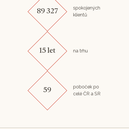
spokojených
89 327
klientů
15 let
na trhu
poboček po
59
celé ČR a SR