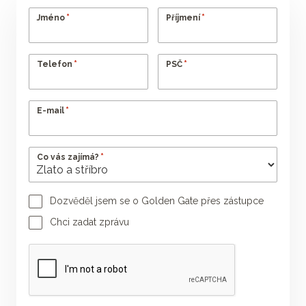
*
*
Jméno
Příjmení
*
*
Telefon
PSČ
*
E-mail
*
Co vás zajímá?
Dozvěděl jsem se o Golden Gate přes zástupce
Jméno poradce
Příjmení poradce
Chci zadat zprávu
Vaše zpráva