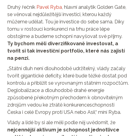
Druhý řečník
Pavel Ryba
, hlavní analytik Golden Gate,
se věnoval nejdůležitější investici, kterou každý
můžeme udělat. Tou je investice do sebe sama. Díky
tomu v rostoucí konkurenci na trhu práce lépe
obstojíme a budeme schopni navyšovat své příjmy.
Ty bychom měli diverzifikovaně investovat, a
tvořit si tak investiční portfolio, které nás zajistí
na penzi.
„Státní dluh není dlouhodobě udržitelný, vlády začaly
tvořit gigantické deficity, které bude těžké dostat pod
kontrolu a přiblížit se vyrovnaným státním rozpočtům.
Deglobalizace a dlouhodobě drahé energie
způsobené překotným přechodem k obnovitelným
zdrojům vedou ke ztrátě konkurenceschopnosti
Česka i celé Evropy proti USA nebo Asii,“ míní Ryba.
Vlády a lidé by si ale měli podle něj uvědomit, že
nejcennější aktivum je schopnost jednotlivce