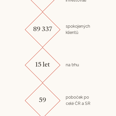
investovali
spokojených
89 337
klientů
15 let
na trhu
poboček po
59
celé ČR a SR