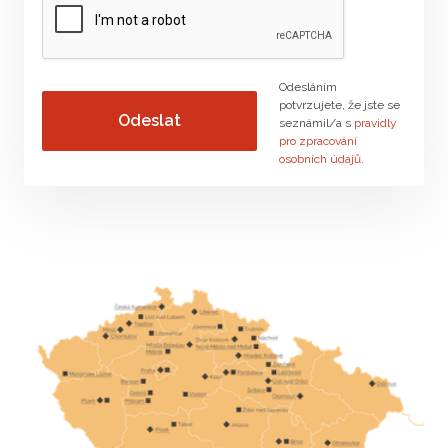
Odesláním
potvrzujete, že jste se
seznámil/a s
pravidly
pro zpracování
osobních údajů
.