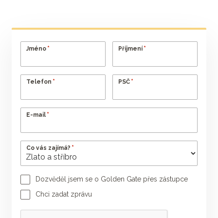
*
*
Jméno
Příjmení
*
*
Telefon
PSČ
*
E-mail
*
Co vás zajímá?
Dozvěděl jsem se o Golden Gate přes zástupce
Jméno poradce
Příjmení poradce
Chci zadat zprávu
Vaše zpráva