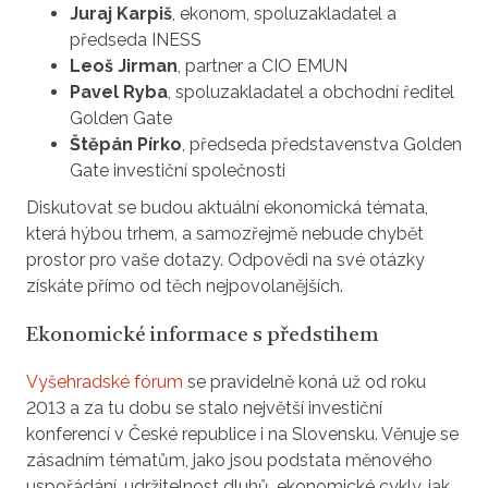
Juraj Karpiš
, ekonom, spoluzakladatel a
předseda INESS
Leoš Jirman
, partner a CIO EMUN
Pavel Ryba
, spoluzakladatel a obchodní ředitel
Golden Gate
Štěpán Pírko
, předseda představenstva Golden
Gate investiční společnosti
Diskutovat se budou aktuální ekonomická témata,
která hýbou trhem, a samozřejmě nebude chybět
prostor pro vaše dotazy. Odpovědi na své otázky
získáte přímo od těch nejpovolanějších.
Ekonomické informace s předstihem
Vyšehradské fórum
se pravidelně koná už od roku
2013 a za tu dobu se stalo největší investiční
konferencí v České republice i na Slovensku. Věnuje se
zásadním tématům, jako jsou podstata měnového
uspořádání, udržitelnost dluhů, ekonomické cykly, jak