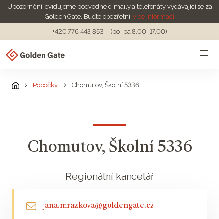
Upozornění: evidujeme podvodné e-maily a telefonáty vydávající se za
Golden Gate. Buďte obezřetní,
více informací
+420 776 448 853
(po–pá 8.00–17.00)
Pobočky
Chomutov, Školní 5336
Chomutov, Školní 5336
Regionální kancelář
jana.mrazkova@goldengate.cz