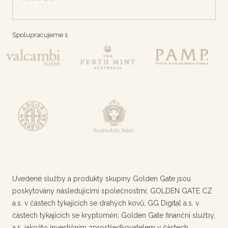
Spolupracujeme s
Uvedené služby a produkty skupiny Golden Gate jsou
poskytovány následujícími společnostmi: GOLDEN GATE CZ
a.s. v částech týkajících se drahých kovů; GG Digital a.s. v
částech týkajících se kryptoměn; Golden Gate finanční služby,
a.s. jakožto investičním zprostředkovatelem v částech