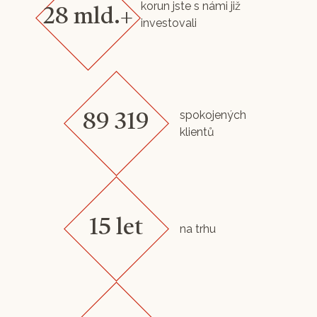
korun jste s námi již
28 mld.+
investovali
spokojených
89 319
klientů
15 let
na trhu