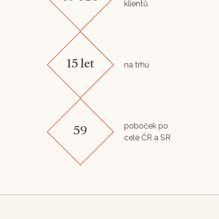
klientů
15 let
na trhu
poboček po
59
celé ČR a SR