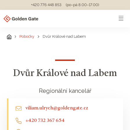
+420 776 448 853
(po–pá 8.00–17.00)
Pobočky
Dvůr Králové nad Labem
Dvůr Králové nad Labem
Regionální kancelář
viliam.ulrych@goldengate.cz
+420 732 367 654