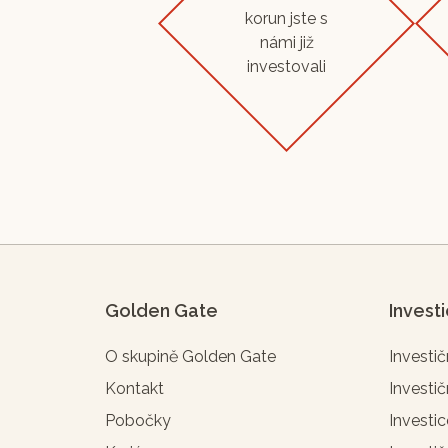
korun jste s
námi již
investovali
Golden Gate
Invest
O skupině Golden Gate
Investič
Kontakt
Investič
Pobočky
Investic