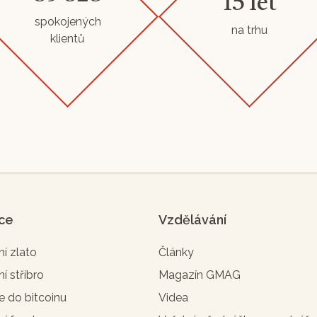
15 let
spokojených
na trhu
klientů
ice
Vzdělávání
ní zlato
Články
ní stříbro
Magazín GMAG
e do bitcoinu
Videa