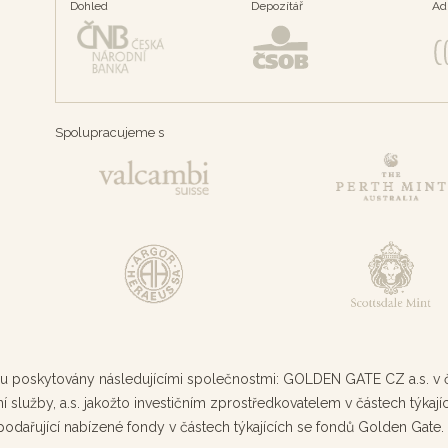
Dohled
Depozítář
Ad
Spolupracujeme s
 poskytovány následujícími společnostmi: GOLDEN GATE CZ a.s. v část
 služby, a.s. jakožto investičním zprostředkovatelem v částech týkajíc
podařující nabízené fondy v částech týkajících se fondů Golden Gate. I