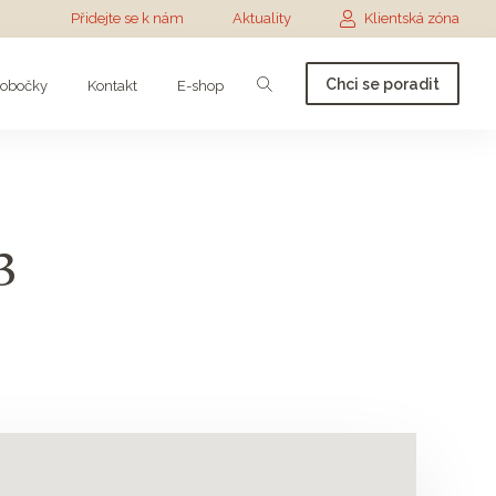
Přidejte se k nám
Aktuality
Klientská zóna
Chci se poradit
obočky
Kontakt
E-shop
3