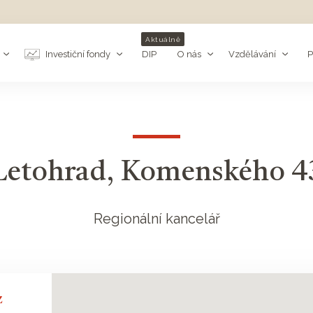
Aktuálně
Investiční fondy
DIP
O nás
Vzdělávání
P
Letohrad, Komenského 4
Regionální kancelář
z