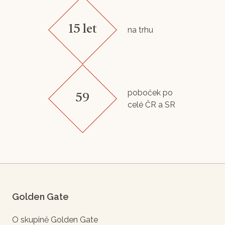
15 let
na trhu
poboček po
59
celé ČR a SR
Golden Gate
O skupině Golden Gate