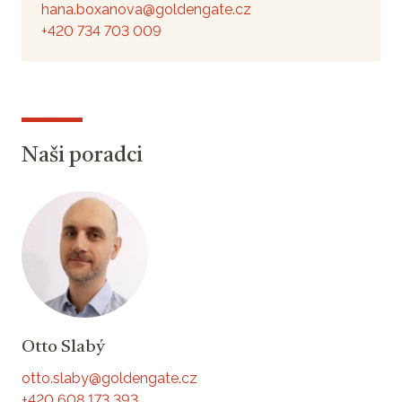
hana.boxanova@goldengate.cz
+420 734 703 009
Naši poradci
Otto Slabý
otto.slaby@goldengate.cz
+420 608 173 393