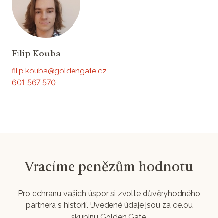
Filip Kouba
filip.kouba@goldengate.cz
601 567 570
Vracíme penězům hodnotu
Pro ochranu vašich úspor si zvolte důvěryhodného
partnera s historií. Uvedené údaje jsou za celou
skupinu Golden Gate.