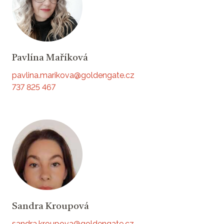
Pavlína Maříková
pavlina.marikova@goldengate.cz
737 825 467
Sandra Kroupová
sandra.kroupova@goldengate.cz