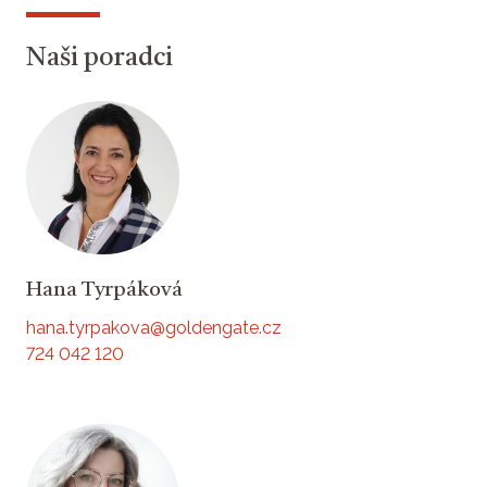
Naši poradci
Hana Tyrpáková
hana.tyrpakova@goldengate.cz
724 042 120