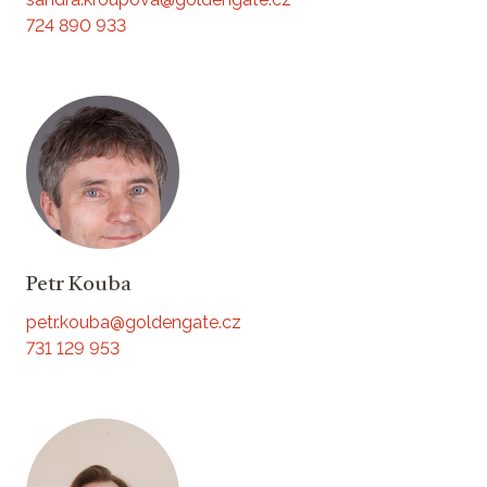
724 890 933
Petr Kouba
petr.kouba@goldengate.cz
731 129 953