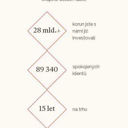
korun jste s
28 mld.+
námi již
investovali
spokojených
89 340
klientů
15 let
na trhu