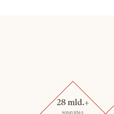
28 mld.+
korun jste s