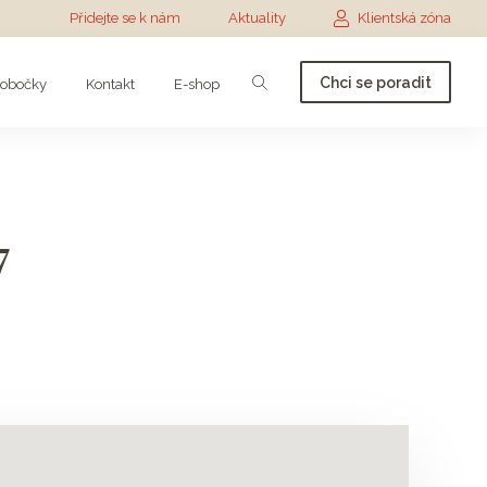
Přidejte se k nám
Aktuality
Klientská zóna
Chci se poradit
obočky
Kontakt
E-shop
7