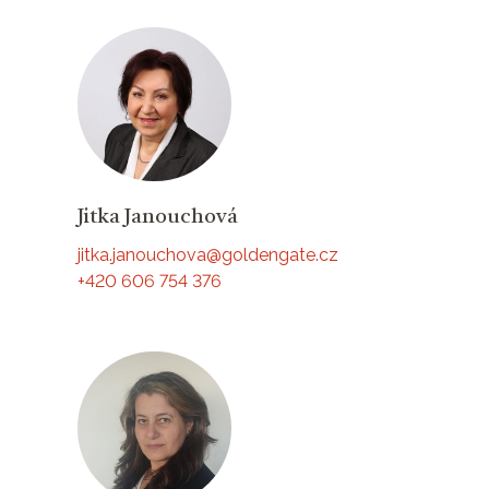
Jitka Janouchová
jitka.janouchova@goldengate.cz
+420 606 754 376