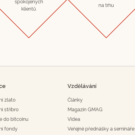
spokojených
na trhu
klientů
ice
Vzdělávání
ní zlato
Články
ní stříbro
Magazín GMAG
e do bitcoinu
Videa
ní fondy
Veřejné přednášky a semináře