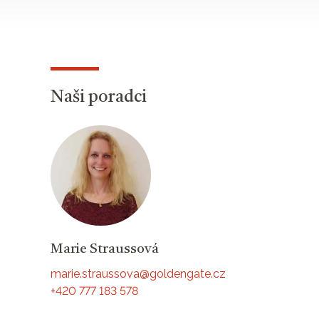
Naši poradci
Marie Straussová
marie.straussova@goldengate.cz
+420 777 183 578