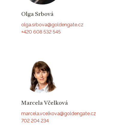
Olga Srbová
olga.srbova@goldengate.cz
+420 608 532 545
Marcela Včelková
marcela.vcelkova@goldengate.cz
702 204 234