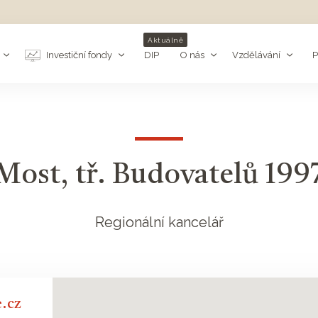
Aktuálně
Investiční fondy
DIP
O nás
Vzdělávání
P
Most, tř. Budovatelů 199
Regionální kancelář
.cz