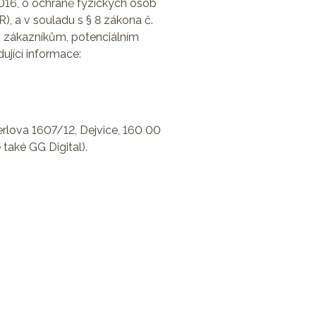
016, o ochraně fyzických osob
, a v souladu s § 8 zákona č.
m zákazníkům, potenciálním
ující informace:
erlova 1607/12, Dejvice, 160 00
také GG Digital).