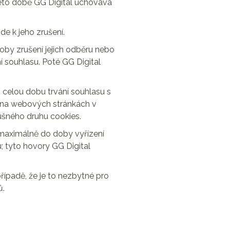
této době GG Digital uchovává
e k jeho zrušení.
oby zrušení jejich odběru nebo
í souhlasu. Poté GG Digital
 celou dobu trvání souhlasu s
s na webových stránkách v
lušného druhu cookies.
 maximálně do doby vyřízení
 tyto hovory GG Digital
ípadě, že je to nezbytné pro
ů.