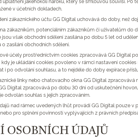
 uplatnění jakéhokoli nároku, který se smlouvou souvisí. Po 
žené v účetních dokladech.
ení zákaznického účtu GG Digital uchovává do doby, než dojd
lána zákazníkům, potenciálním zákazníkům či uživatelům do d
le jsou však obchodní sdělení zasílána po dobu 5 let od udělen
 o zasílání obchodních sdělení.
gové účely prostřednictvím cookies zpracovává GG Digital po
u, kdy je ukládání cookies povoleno v rámci nastavení cookie
at i po odvolání souhlasu, a to nejdéle do doby expirace přís
zákaznické linky nebo chatovacího okna GG Digital zpracovává
G Digital zpracovává po dobu 30 dní od uskutečnění hovoru;
 je odvolán souhlas s jejich zpracováním.
údajů nad rámec uvedených lhůt provádí GG Digital pouze v př
nebo pro splnění povinností vyplývajících z právních předpis
NÍ OSOBNÍCH ÚDAJŮ