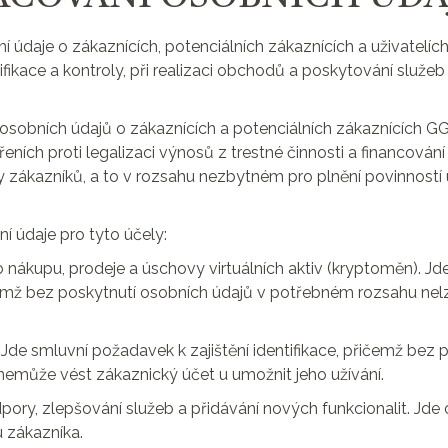
í údaje o zákaznících, potenciálních zákaznících a uživatelíc
tifikace a kontroly, při realizaci obchodů a poskytování služeb
osobních údajů o zákaznících a potenciálních zákaznících GG 
eních proti legalizaci výnosů z trestné činnosti a financován
ly zákazníků, a to v rozsahu nezbytném pro plnění povinností
í údaje pro tyto účely:
 nákupu, prodeje a úschovy virtuálních aktiv (kryptoměn). Jd
čemž bez poskytnutí osobních údajů v potřebném rozsahu nel
 Jde smluvní požadavek k zajištění identifikace, přičemž bez 
emůže vést zákaznický účet u umožnit jeho užívání.
dpory, zlepšování služeb a přidávání nových funkcionalit. Jd
 zákazníka.