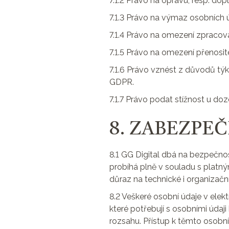
7.1.2 Právo na opravu, resp. dop
7.1.3 Právo na výmaz osobních ú
7.1.4 Právo na omezení zpracová
7.1.5 Právo na omezení přenosit
7.1.6 Právo vznést z důvodů týka
GDPR.
7.1.7 Právo podat stížnost u do
8. ZABEZPE
8.1 GG Digital dbá na bezpečnos
probíhá plně v souladu s platný
důraz na technické i organizač
8.2 Veškeré osobní údaje v elek
které potřebují s osobními úda
rozsahu. Přístup k těmto osobn