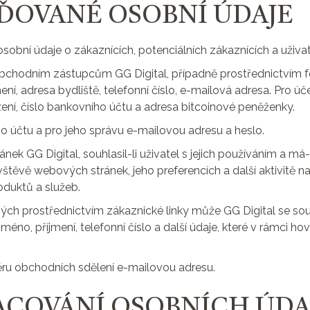
ĎOVANÉ OSOBNÍ ÚDAJE
sobní údaje o zákaznících, potenciálních zákaznících a uživat
 obchodním zástupcům GG Digital, případně prostřednictvím
ní, adresa bydliště, telefonní číslo, e-mailová adresa. Pro úč
ení, číslo bankovního účtu a adresa bitcoinové peněženky.
ho účtu a pro jeho správu e-mailovou adresu a heslo.
ánek GG Digital, souhlasil-li uživatel s jejich používáním a má-
vštěvě webových stránek, jeho preferencích a další aktivitě 
duktů a služeb.
ných prostřednictvím zákaznické linky může GG Digital se so
éno, příjmení, telefonní číslo a další údaje, které v rámci h
běru obchodních sdělení e-mailovou adresu.
RACOVÁNÍ OSOBNÍCH ÚDA