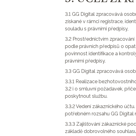
3.1 GG Digital zpracovává osobn
získané v rámci registrace, iden
souladu s právními předpisy,
3.2 Prostřednictvím zpracování 
podle právních předpisů o opatř
povinnost identifikace a kontro
právními předpisy.
3.3 GG Digital zpracovává osobn
3.3.1 Realizace bezhotovostního
3.2 i o smluvní požadavek, při
poskytnout službu.
3.3.2 Vedení zákaznického účtu.
potřebném rozsahu GG Digital n
3.3.3 Zajišťování zákaznické po
základě dobrovolného souhlasu