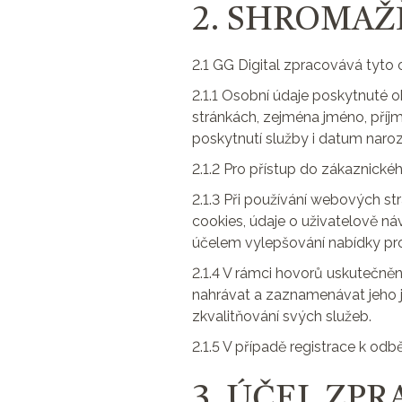
2. SHROMAŽ
2.1 GG Digital zpracovává tyto o
2.1.1 Osobní údaje poskytnuté
stránkách, zejména jméno, příjme
poskytnutí služby i datum naroz
2.1.2 Pro přístup do zákaznické
2.1.3 Při používání webových str
cookies, údaje o uživatelově ná
účelem vylepšování nabídky pro
2.1.4 V rámci hovorů uskutečně
nahrávat a zaznamenávat jeho jm
zkvalitňování svých služeb.
2.1.5 V případě registrace k od
3. ÚČEL ZP