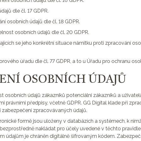
lnění osobních údajů dle čl. 16 GDPR.
dajů dle čl. 17 GDPR.
ní osobních údajů dle čl. 18 GDPR.
elnost osobních údajů dle čl. 20 GDPR.
jících se jeho konkrétní situace námitku proti zpracování osob
zorového úřadu dle čl. 77 GDPR, a to u Úřadu pro ochranu oso
ČENÍ OSOBNÍCH ÚDAJŮ
t osobních údajů zákazníků potenciální zákazníků a uživatelů
mi právními předpisy, včetně GDPR. GG Digital klade při zpr
ní zabezpečení zpracovávaných údajů.
tronické formě jsou uloženy v databázích a systémech, k nim
ji bezprostředně nakládat pro účely uvedené v těchto pravid
ím údajům je chráněn digitálně šifrovaným kódem. Zabezpeče