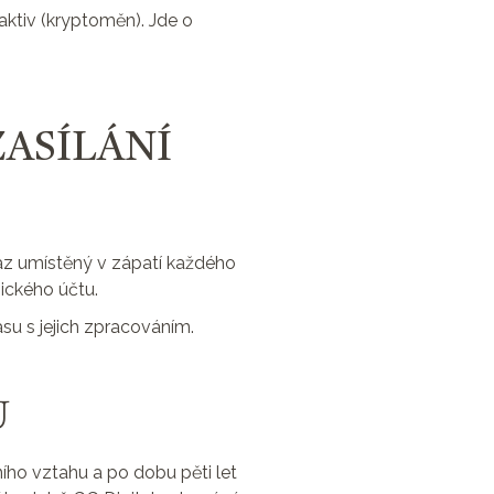
aktiv (kryptoměn). Jde o
ZASÍLÁNÍ
dkaz umístěný v zápatí každého
ického účtu.
su s jejich zpracováním.
Ů
ího vztahu a po dobu pěti let