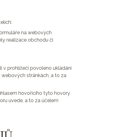
elích:
 formuláře na webových
ely realizace obchodu či
li v prohlížeči povoleno ukládání
na webových stránkách, a to za
uhlasem hovořícího tyto hovory
ovoru uvede, a to za účelem
JŮ