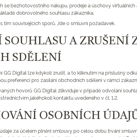
ch se bezhotovostního nákupu, prodeje a úschovy virtuálních 
základě dobrovolného souhlasu zákazníka.
s tím souvisejících sporů. Jde o smluvní požadavek.
Í SOUHLASU A ZRUŠENÍ 
H SDĚLENÍ
 GG Digital lze kdykoli zrušit, a to kliknutím na příslušný o
u preferencí pro zasílání obchodních sdělení v rámci zákazn
vaných hovorů GG Digital zlikviduje v případě odvolání souhla
střednictvím jakéhokoli kontaktu uvedeného v čl. 1.2.
HOVÁNÍ OSOBNÍCH ÚDAJ
 údaje za účelem plnění smlouvy po celou dobu trvání smluvn