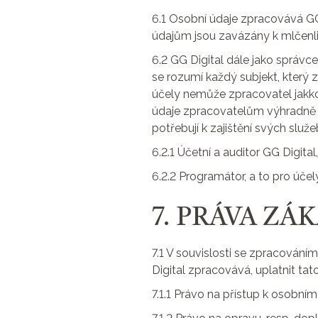
6.1 Osobní údaje zpracovává GG 
údajům jsou zavázány k mlčenliv
6.2 GG Digital dále jako správc
se rozumí každý subjekt, který 
účely nemůže zpracovatel jakko
údaje zpracovatelům výhradně p
potřebují k zajištění svých služe
6.2.1 Účetní a auditor GG Digital
6.2.2 Programátor, a to pro úče
7. PRÁVA ZÁ
7.1 V souvislosti se zpracování
Digital zpracovává, uplatnit tat
7.1.1 Právo na přístup k osobní