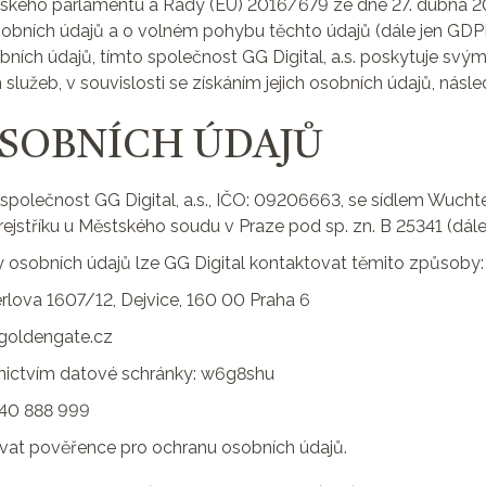
ropského parlamentu a Rady (EU) 2016/679 ze dne 27. dubna 2
sobních údajů a o volném pohybu těchto údajů (dále jen GDPR)
bních údajů, tímto společnost GG Digital, a.s. poskytuje svý
užeb, v souvislosti se získáním jejich osobních údajů, násled
 OSOBNÍCH ÚDAJŮ
společnost GG Digital, a.s., IČO: 09206663, se sídlem Wucht
jstříku u Městského soudu v Praze pod sp. zn. B 25341 (dále 
ny osobních údajů lze GG Digital kontaktovat těmito způsoby:
rlova 1607/12, Dejvice, 160 00 Praha 6
@goldengate.cz
dnictvím datové schránky: w6g8shu
 840 888 999
at pověřence pro ochranu osobních údajů.