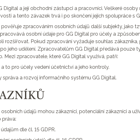
Digital a její obchodní zástupci a pracovníci. Veškeré osoby 
osti a tento závazek trvá i po skončení jejich spolupráce s GG
e pověřuje zpracováním osobních údajů další subjekty, jako 
zpracovává osobní údaje pro GG Digital pro účely a způsobem,
li rozšiřovat. Pokud zpracování vyžaduje souhlas zákazníka,
o jeho udělení. Zpracovatelům GG Digital předává pouze ty
b. Mezi zpracovatele, které GG Digital využívá, patří:
, a to pro účely vedení účetnictví a jeho kontroly.
ly správa a rozvoj informačního systému GG Digital.
KAZNÍKŮ
m osobních údajů mohou zákazníci, potenciální zákazníci a uživ
o práva:
m údajům dle čl. 15 GDPR.