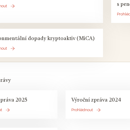
s pe
nout
Prohlé
onmentální dopady kryptoaktiv (MiCA)
nout
právy
 práva 2025
Výroční zpráva 2024
ut
Prohlédnout