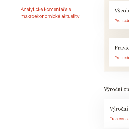
Analytické komentáře a
Všeob
makroekonomické aktuality
Prohléd
Pravi
Prohléd
Výroční z
Výroční
Prohlédno