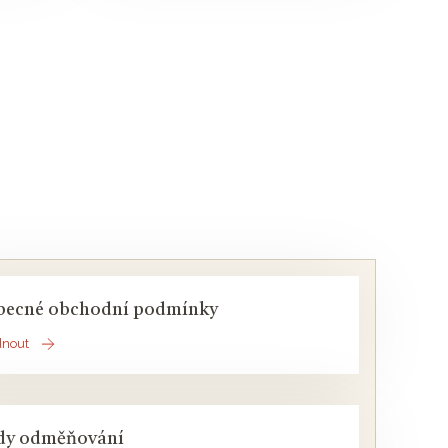
becné obchodní podmínky
dnout
dy odměňování