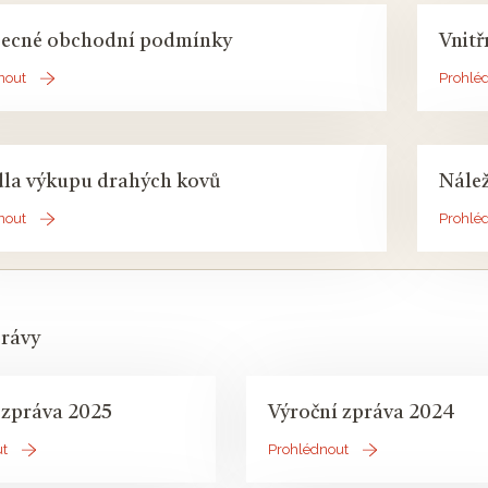
ecné obchodní podmínky
Vnitř
nout
Prohlé
dla výkupu drahých kovů
Nálež
nout
Prohlé
právy
 zpráva 2025
Výroční zpráva 2024
ut
Prohlédnout