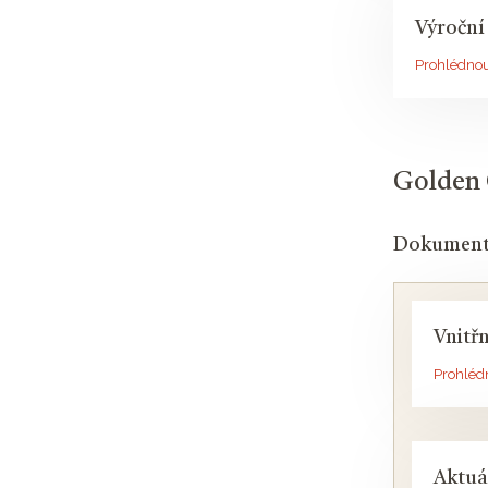
Výroční
Prohlédno
Golden G
Dokument
Vnitř
Prohléd
Aktuá