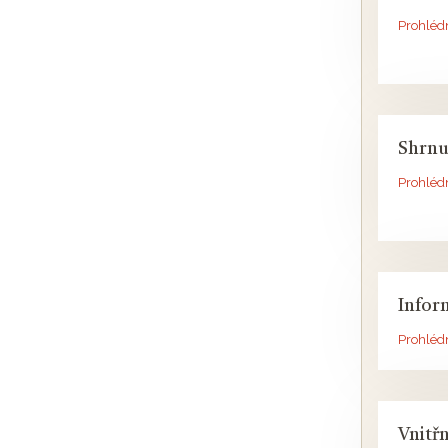
Prohléd
Shrnut
Prohléd
Infor
Prohléd
Vnitř