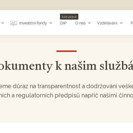
Aktuálně
Investiční fondy
DIP
O nás
Vzdělávání
P
okumenty k našim služb
eme důraz na transparentnost a dodržování vešk
ních a regulatorních předpisů napříč našimi činno