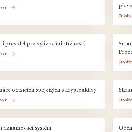
převo
nout
Prohlé
í pravidel pro vyřizování stížností
Summ
Proc
nout
Prohlé
mace o rizicích spojených s kryptoaktivy
Shrnu
nout
Prohlé
ní oznamovací systém
Obch