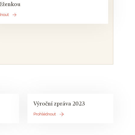
něženkou
dnout
Výroční zpráva 2023
Prohlédnout