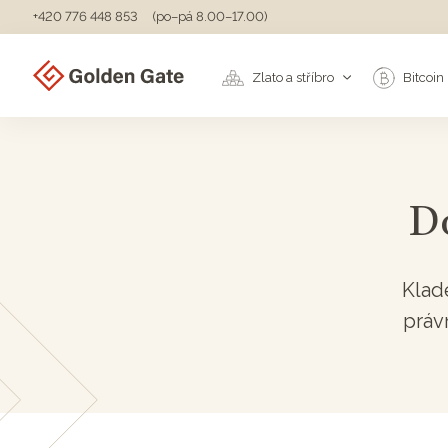
+420 776 448 853
(po–pá 8.00–17.00)
Zlato a stříbro
Bitcoin
D
Klad
práv