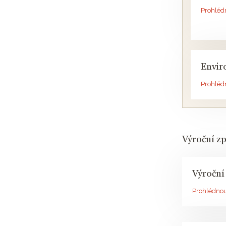
Prohléd
Envir
Prohléd
Výroční z
Výroční
Prohlédno