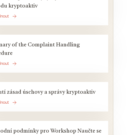
du kryptoaktiv
dnout
ary of the Complaint Handling
edure
dnout
tí zásad úschovy a správy kryptoaktiv
dnout
odní podmínky pro Workshop Naučte se