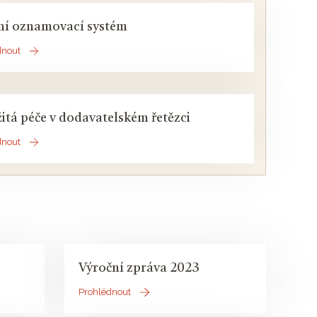
ní oznamovací systém
dnout
itá péče v dodavatelském řetězci
dnout
Výroční zpráva 2023
Prohlédnout