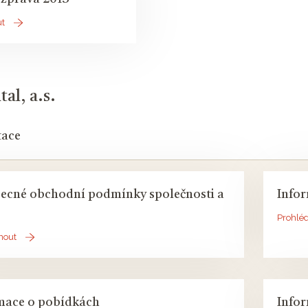
ut
al, a.s.
ace
ecné obchodní podmínky společnosti a
Infor
Prohlé
nout
mace o pobídkách
Infor