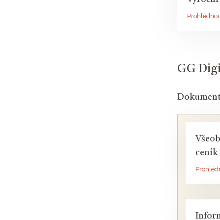
Prohlédno
GG Digit
Dokument
Všeob
ceník
Prohléd
Infor