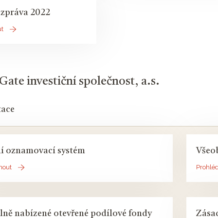
 zpráva 2022
ut
ate investiční společnost, a.s.
ace
ní oznamovací systém
Všeo
nout
Prohlé
lně nabízené otevřené podílové fondy
Zása