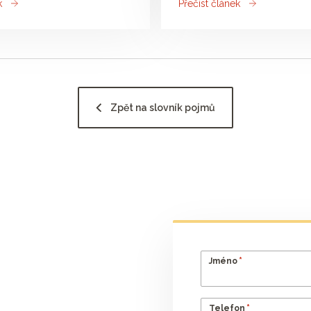
k
Přečíst článek
Zpět na slovník pojmů
*
Jméno
*
Telefon