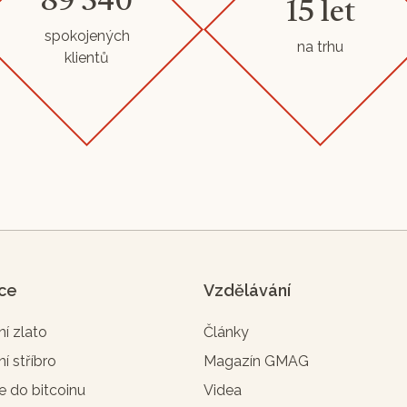
89 340
15 let
spokojených
na trhu
klientů
ice
Vzdělávání
ní zlato
Články
ní stříbro
Magazín GMAG
e do bitcoinu
Videa