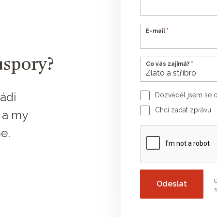
*
E-mail
úspory?
*
Co vás zajímá?
ádi
Dozvěděl jsem se o
Jméno poradce
Chci zadat zprávu
 a my
Vaše zpráva
e.
O