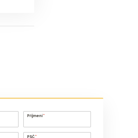
*
Příjmení
*
PSČ