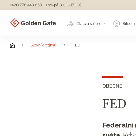
+420 776 448 853
(po–pá 8.00–17.00)
Zlato a stříbro
Bitcoin
Slovník pojmů
FED
OBECNÉ
FED
Federální 
světa
. Kd