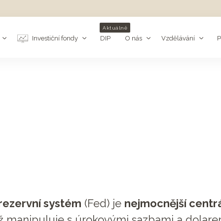
Aktuálně
Investiční fondy
DIP
O nás
Vzdělávání
P
rezervní systém
(Fed) je
nejmocnější centr
yž manipuluje s úrokovými sazbami a dolare