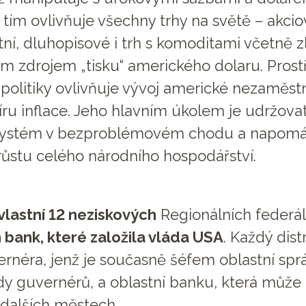
 tím ovlivňuje všechny trhy na světě – akcio
ní, dluhopisové i trh s komoditami včetně zl
ím zdrojem „tisku“ amerického dolaru. Pros
politiky ovlivňuje vývoj americké nezaměst
ru inflace. Jeho hlavním úkolem je udržova
systém v bezproblémovém chodu a napom
a růstu celého národního hospodářství.
vlastní 12 neziskových
Regionálních federál
 bank, které založila vláda USA
. Každý dist
rnéra, jenž je současně šéfem oblastní sprá
y guvernérů, a oblastní banku, která může
dalších městech.