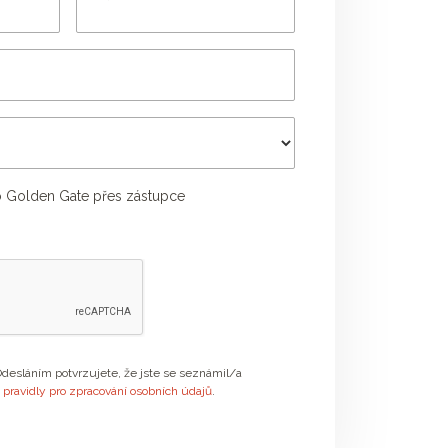
 Golden Gate přes zástupce
Příjmení poradce
desláním potvrzujete, že jste se seznámil/a
s
pravidly pro zpracování osobních údajů
.