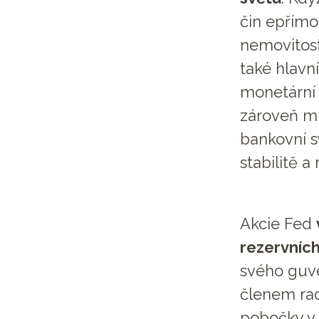
čin epřímo
nemovitost
také hlavn
monetární 
zároveň mí
bankovní 
stabilitě 
Akcie Fed
rezervních
svého guve
členem rad
pobočky v 