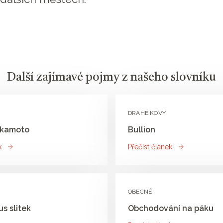
Další zajímavé pojmy z našeho slovníku
DRAHÉ KOVY
akamoto
Bullion
k
Přečíst článek
OBECNÉ
s slitek
Obchodování na páku