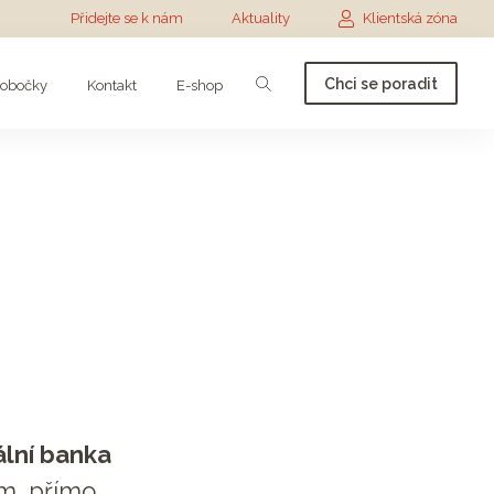
Přidejte se k nám
Aktuality
Klientská zóna
Chci se poradit
obočky
Kontakt
E-shop
ální banka
m, přímo