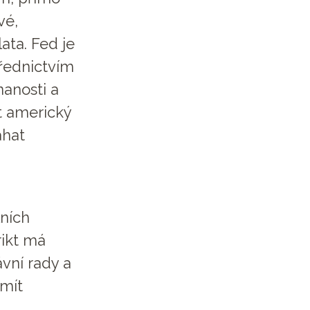
vé,
ata. Fed je
třednictvím
nanosti a
t americký
áhat
ních
rikt má
vní rady a
 mít