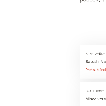
KRYPTOMĚNY
Satoshi N
Přečíst článe
DRAHÉ KOVY
Mince versu