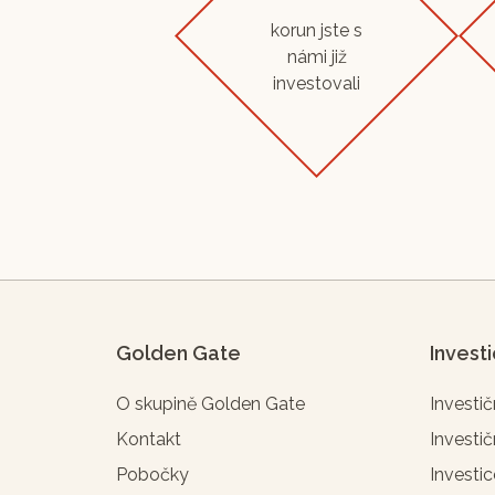
korun jste s
námi již
investovali
Golden Gate
Invest
O skupině Golden Gate
Investič
Kontakt
Investič
Pobočky
Investic