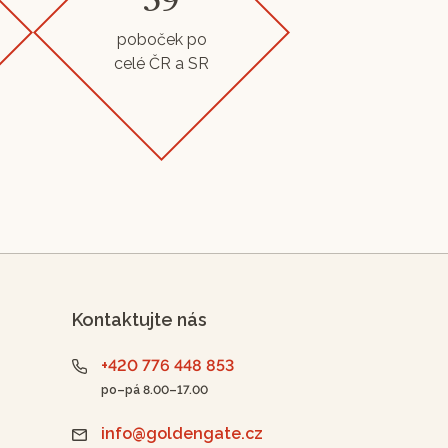
59
poboček po
celé ČR a SR
Kontaktujte nás
+420 776 448 853
po–pá 8.00–17.00
info@goldengate.cz