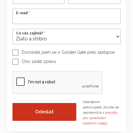
*
E-mail
*
Co vás zajímá?
Dozvěděl jsem se o Golden Gate přes zástupce
Jméno poradce
Příjmení poradce
Chci zadat zprávu
Vaše zpráva
Odesláním
potvrzujete, že jste se
seznámil/a s
pravidly
pro zpracování
osobních údajů
.