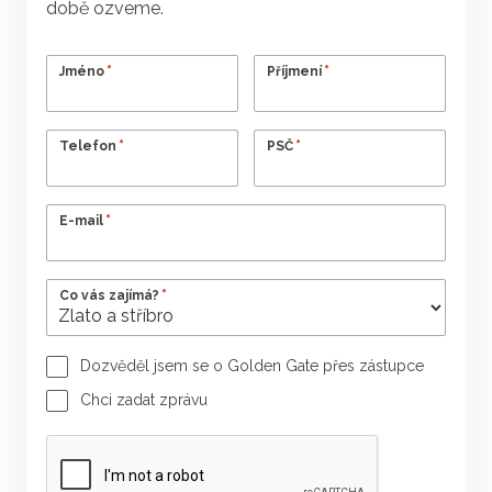
době ozveme.
*
*
Jméno
Příjmení
*
*
Telefon
PSČ
*
E-mail
*
Co vás zajímá?
Dozvěděl jsem se o Golden Gate přes zástupce
Jméno poradce
Příjmení poradce
Chci zadat zprávu
Vaše zpráva