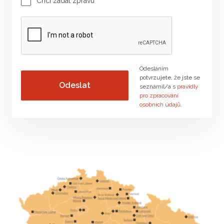
Chci zadat zprávu
Vaše zpráva
Odesláním
potvrzujete, že jste se
seznámil/a s
pravidly
pro zpracování
osobních údajů
.