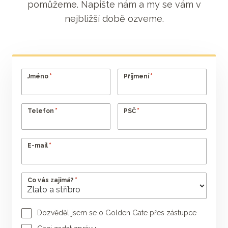
pomůžeme. Napište nám a my se vám v
nejbližší době ozveme.
*
*
Jméno
Příjmení
*
*
Telefon
PSČ
*
E-mail
*
Co vás zajímá?
Dozvěděl jsem se o Golden Gate přes zástupce
Jméno poradce
Příjmení poradce