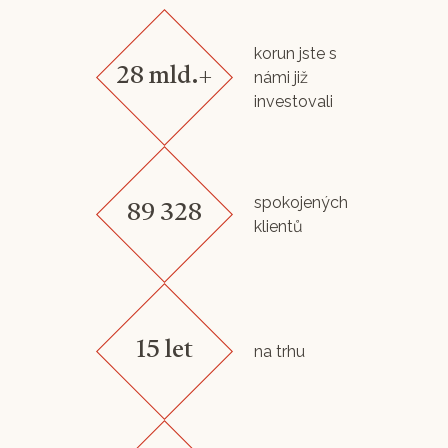
korun jste s
28 mld.+
námi již
investovali
spokojených
89 328
klientů
15 let
na trhu