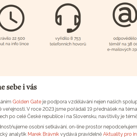
 sebe i vás
láním
Golden Gate
je podpora vzdělávání nejen našich spolup
oké veřejnosti. V roce 2023 jsme pořádali 19 přednášek na téma
ch po celé České republice i na Slovensku, navštívily je téměř
nostňujeme osobní setkávání, on-line prostor nepodceňujem
ký analytik
Marek Brávník
vydává pravidelně
Aktuality pro i