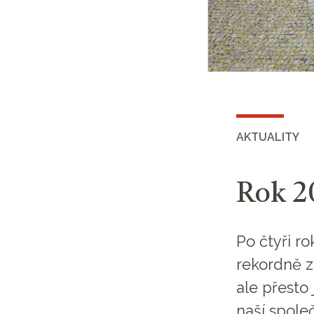
AKTUALITY
Rok 20
Po čtyři ro
rekordně z
ale přesto 
naší společ