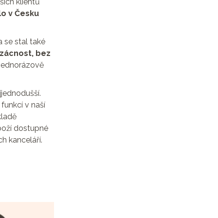
šich klientů
lo v Česku
 se stal také
vzácnost, bez
n jednorázově
jjednodušší.
funkcí v naší
kladě
zboží dostupné
h kanceláří.