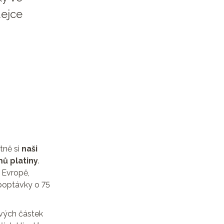
dejce
tně si
naši
mů platiny
.
 Evropě,
poptávky o 75
vých částek