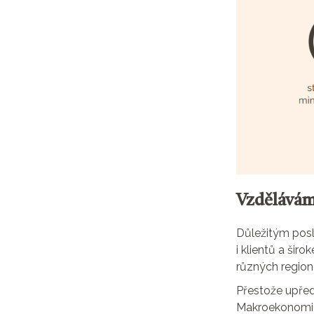
Vzděláváme
Důležitým pos
i klientů a šir
různých regione
Přestože upřed
Makroekonomic