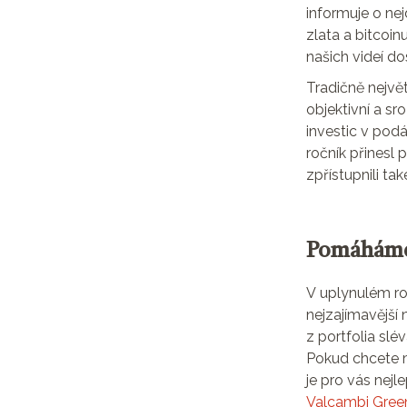
informuje o nej
zlata a bitcoin
našich videí do
Tradičně nejvě
objektivní a s
investic v pod
ročník přinesl
zpřístupnili t
Pomáhám
V uplynulém ro
nejzajímavější 
z portfolia sl
Pokud chcete mít
je pro vás nejl
Valcambi Gree