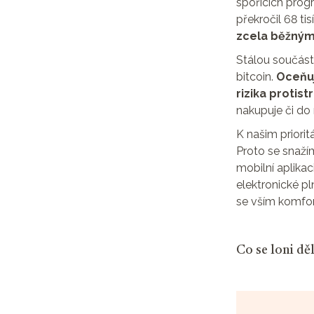
spořicích progr
překročil 68 tisí
zcela běžným
Stálou součást
bitcoin.
Oceňuj
rizika protis
nakupuje či do n
K našim priorit
Proto se snažím
mobilní aplika
elektronické p
se vším komfort
Co se loni děl