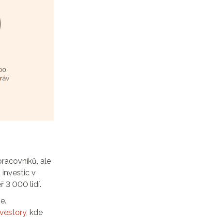
racovníků, ale
 investic v
 3 000 lidí.
e.
nvestory
, kde