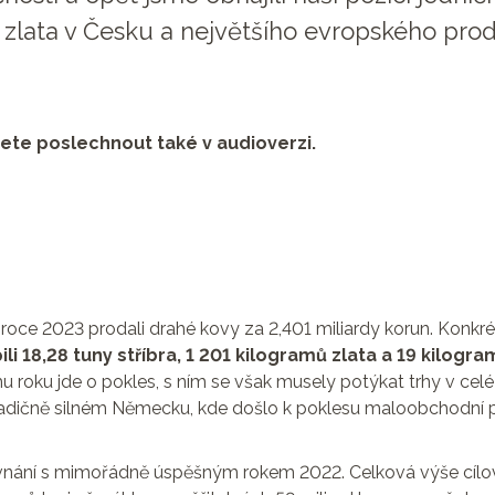
 zlata v Česku a největšího evropského pro
ete poslechnout také v audioverzi.
roce 2023 prodali drahé kovy za 2,401 miliardy korun. Konkré
ili 18,28 tuny stříbra, 1 201 kilogramů zlata a 19 kilogra
u roku jde o pokles, s ním se však musely potýkat trhy v celé
radičně silném Německu, kde došlo k poklesu maloobchodní 
ovnání s mimořádně úspěšným rokem 2022. Celková výše cílo