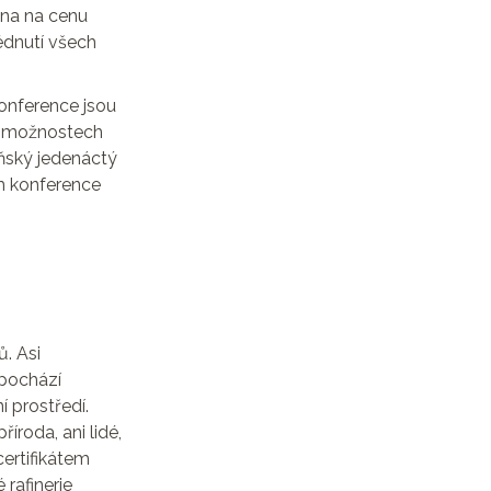
ména na cenu
lédnutí všech
konference jsou
a možnostech
oňský jedenáctý
m konference
. Asi
ž pochází
 prostředí.
říroda, ani lidé,
certifikátem
rafinerie