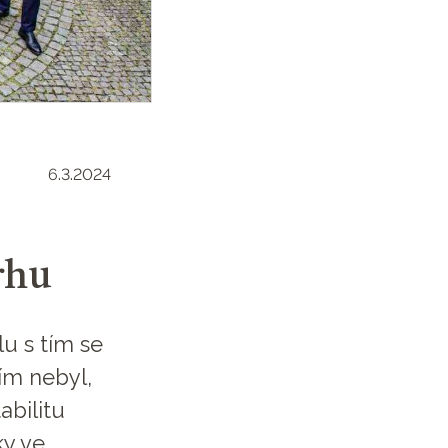
6.3.2024
rhu
lu s tím se
ím nebyl,
abilitu
ky ve