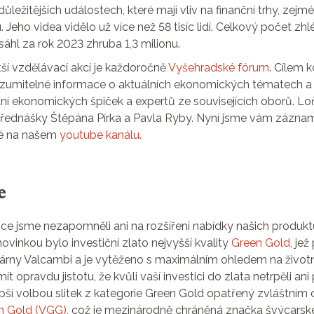
důležitějších událostech, které mají vliv na finanční trhy, zej
u. Jeho videa vidělo už více než 58 tisíc lidí. Celkový počet zh
sáhl za rok 2023 zhruba 1,3 milionu.
tší vzdělávací akcí je každoročně
Vyšehradské fórum
. Cílem 
rozumitelné informace o aktuálních ekonomických tématech 
ání ekonomických špiček a expertů ze souvisejících oborů. L
 přednášky Štěpána Pírka a Pavla Ryby. Nyní jsme vám zázna
aké na našem
youtube kanálu.
e
ce jsme nezapomněli ani na rozšíření nabídky našich produktů
novinkou bylo investiční zlato nejvyšší kvality
Green Gold
, je
évárny Valcambi a je vytěženo s maximálním ohledem na životní
 opravdu jistotu, že kvůli vaší investici do zlata netrpěli ani p
epší volbou slitek z kategorie Green Gold opatřený zvláštním 
n Gold (VGG)
, což je mezinárodně chráněná značka švýcarské 