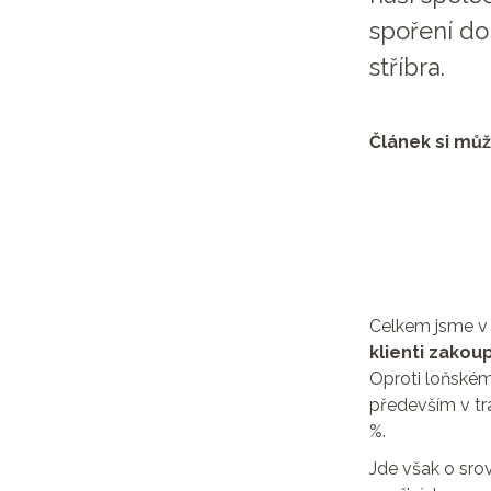
spoření do
stříbra.
Článek si můž
Celkem jsme v 
klienti zakoup
Oproti loňském
především v t
%.
Jde však o sr