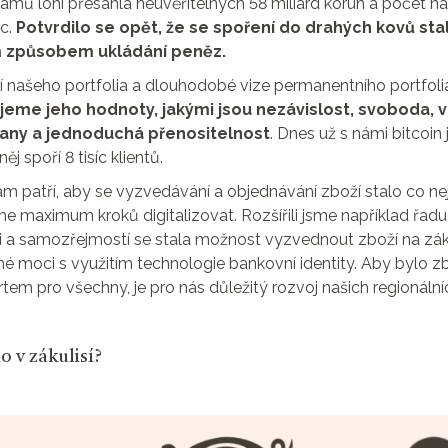
amů loni přesáhla neuvěřitelných 58 miliard korun a počet na
c.
Potvrdilo se opět, že se spoření do drahých kovů sta
 způsobem ukládání peněz.
í našeho portfolia a dlouhodobé vize permanentního portfolia
eme jeho hodnoty, jakými jsou nezávislost, svoboda, 
trany a jednoduchá přenositelnost
. Dnes už s námi bitcoi
ěj spoří 8 tisíc klientů.
ám patří, aby se vyzvedávání a objednávání zboží stalo co ne
e maximum kroků digitalizovat. Rozšířili jsme například řadu 
ci a samozřejmostí se stala možnost vyzvednout zboží na zá
lné moci s využitím technologie bankovní identity. Aby bylo 
em pro všechny, je pro nás důležitý rozvoj našich regionálníc
o v zákulisí?