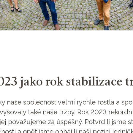
23 jako rok stabilizace t
ky naše společnost velmi rychle rostla a spo
vyšovaly také naše tržby. Rok 2023 rekordn
jej považujeme za úspěšný. Potvrdili jsme st
nosti a opět jsme obhájili naši pozici jednič