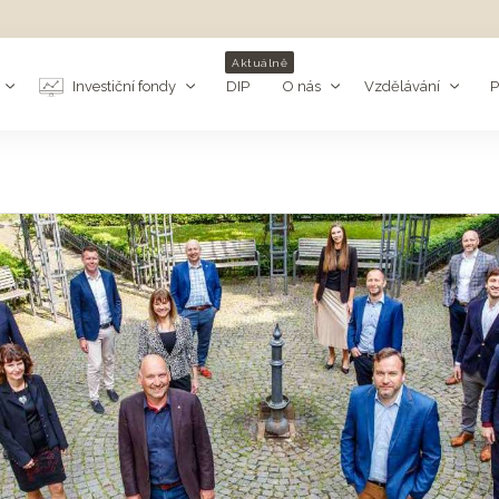
Aktuálně
Investiční fondy
DIP
O nás
Vzdělávání
P