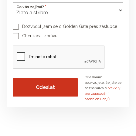
*
Co vás zajímá?
Dozvěděl jsem se o Golden Gate přes zástupce
Jméno poradce
Příjmení poradce
Chci zadat zprávu
Vaše zpráva
Odesláním
potvrzujete, že jste se
seznámil/a s
pravidly
pro zpracování
osobních údajů
.