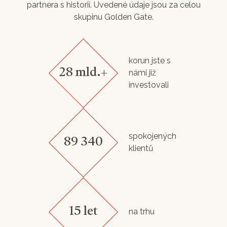
partnera s historií. Uvedené údaje jsou za celou
skupinu Golden Gate.
korun jste s
28 mld.+
námi již
investovali
spokojených
89 340
klientů
15 let
na trhu