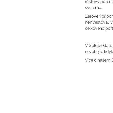
růstový potenci
systému.
Zároveň připo
neinvestovali v
celkového port
V Golden Gate 
neváhejte kdyk
Více o našem