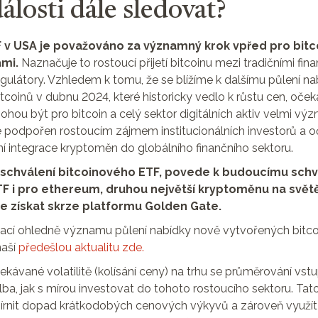
álosti dále sledovat?
 v USA je považováno za významný krok vpřed pro bitco
ami.
Naznačuje to rostoucí přijetí bitcoinu mezi tradičními fin
regulátory. Vzhledem k tomu, že se blížíme k dalšímu půlení n
tcoinů v dubnu 2024, které historicky vedlo k růstu cen, oče
hou být pro bitcoin a celý sektor digitálních aktiv velmi vý
e podpořen rostoucím zájmem institucionálních investorů a 
ní integrace kryptoměn do globálního finančního sektoru.
e schválení bitcoinového ETF, povede k budoucímu schv
F i pro ethereum, druhou největší kryptoměnu na světě
e získat skrze platformu Golden Gate.
mací ohledně významu půlení nabídky nově vytvořených bitcoi
naší
předešlou aktualitu zde.
ávané volatilitě (kolísání ceny) na trhu se průměrování vstu
lba, jak s mírou investovat do tohoto rostoucího sektoru. Tato
mírnit dopad krátkodobých cenových výkyvů a zároveň využí