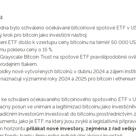
í:
edna bylo schváleno očekávané bitcoinové spotové ETF v US
krok pro bitcoin jako investiční nástroj.
ení ETF došlo k vzestupu ceny bitcoinu na téměř 50 000 U
mu poklesu ceny o 15 %.
Grayscale Bitcoin Trust na spotové ETF pravděpodobně ovli
prodejním tlakem.
bídky nově vytvořených bitcoinů v dubnu 2024 a zájem instit
 naznačují významné roky 2024 a 2025 pro bitcoin i ethereum
o ke schválení očekávaného bitcoinového spotového ETF v U
čný posun ve vnímání a legitimizaci bitcoinu jako investičníh
radičním investorům investovat do bitcoinu prostřednictvím
rumentu, jako je ETF, na který jsou zvyklí a legislativně připra
m horizontu
přilákat nové investory, zejména z řad velkýc
ní fondy, banky, firmy nebo individuální akcioví investoři.