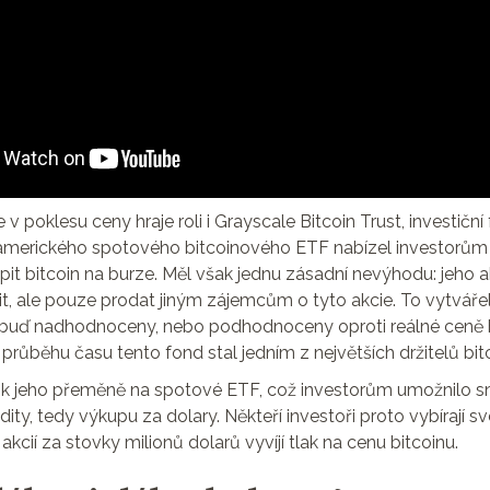
 v poklesu ceny hraje roli i Grayscale Bitcoin Trust, investiční
amerického spotového bitcoinového ETF nabízel investorů
it bitcoin na burze. Měl však jednu zásadní nevýhodu: jeho a
, ale pouze prodat jiným zájemcům o tyto akcie. To vytvářel
 buď nadhodnoceny, nebo podhodnoceny oproti reálné ceně bi
 průběhu času tento fond stal jedním z největších držitelů bit
o k jeho přeměně na spotové ETF, což investorům umožnilo 
dity, tedy výkupu za dolary. Někteří investoři proto vybírají sv
akcií za stovky milionů dolarů vyvíjí tlak na cenu bitcoinu.