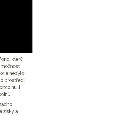
 fond, který
m možnost
kcie nebylo
o prostředí,
tcoinu. I
coinů.
snadno
é zisky a