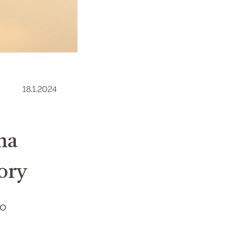
18.1.2024
na
ory
ho