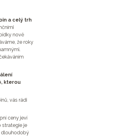
in a celý trh
ančními
abídky nově
káváme, že roky
znamnými.
očekáváním
álení
, kterou
nů, vás rádi
pní ceny jeví
 strategie je
t dlouhodobý