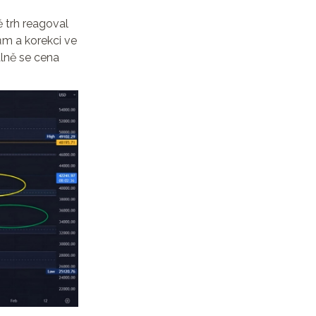
 trh reagoval
ům a korekci ve
lně se cena