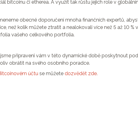
ál bitcoinu či etherea. A využít tak růstu jejich role v globáln
meneme obecné doporučení mnoha finančních expertů, abys
íce, než kolik můžete ztratit a nealokovali více než 5 až 10 %
folia vašeho celkového portfolia.
jsme připraveni vám v této dynamické době poskytnout pod
oliv obrátit na svého osobního poradce.
Bitcoinovém účtu
se můžete
dozvědět zde.
Rosťa Plachý
Spoluzakladatel Bitcoinového účtu