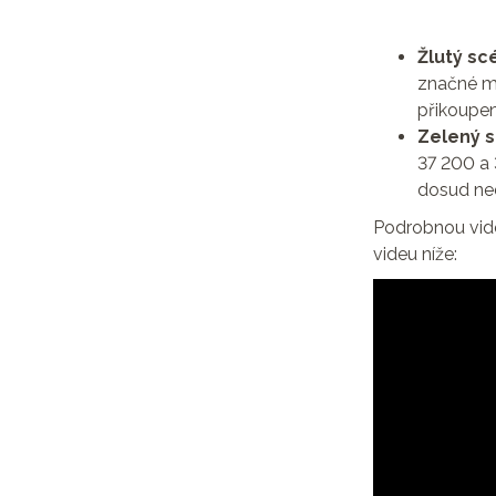
Žlutý sc
značné mí
přikoupení
Zelený s
37 200 a 
dosud ned
Podrobnou vide
videu níže: