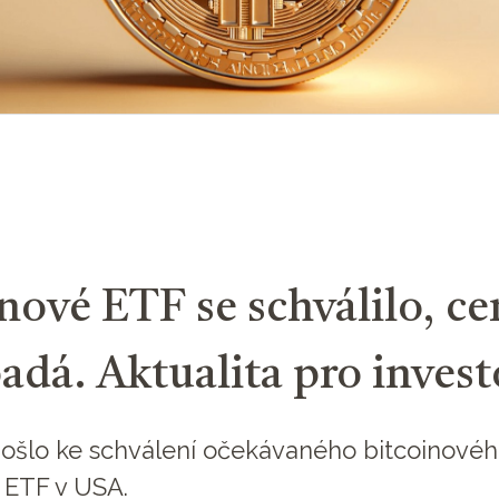
nové ETF se schválilo, ce
adá. Aktualita pro invest
došlo ke schválení očekávaného bitcoinové
 ETF v USA.