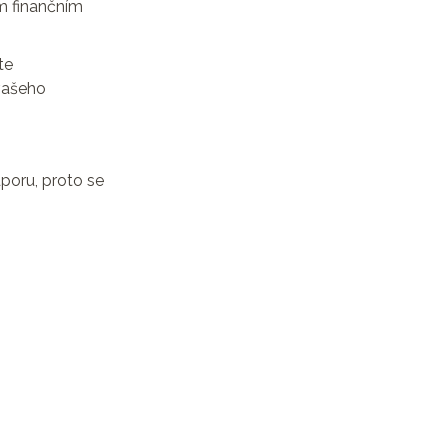
ím finančním
te
 vašeho
poru, proto se