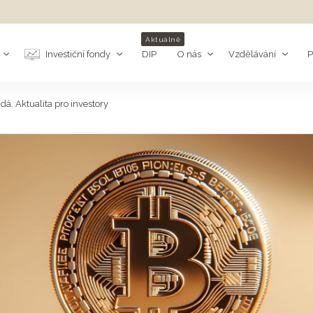
Aktuálně
Investiční fondy
DIP
O nás
Vzdělávání
P
dá. Aktualita pro investory