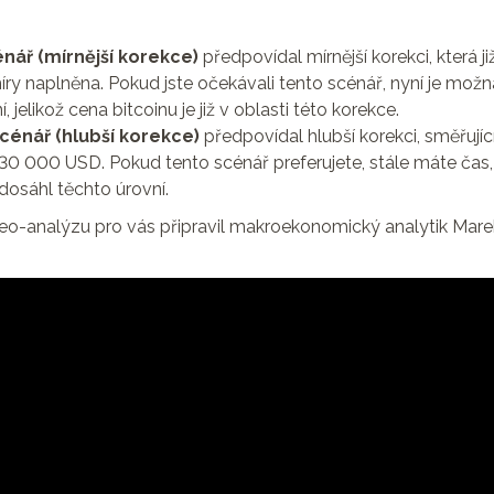
énář (mírnější korekce)
předpovídal mírnější korekci, která j
ry naplněna. Pokud jste očekávali tento scénář, nyní je mož
, jelikož cena bitcoinu je již v oblasti této korekce.
cénář (hlubší korekce)
předpovídal hlubší korekci, směřují
30 000 USD. Pokud tento scénář preferujete, stále máte čas, j
osáhl těchto úrovní.
o-analýzu pro vás připravil makroekonomický analytik Mare