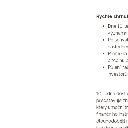
Rychlé shrnut
Dne 10. l
významný 
Po schvál
následné
Přeměna 
bitcoinu 
Půlení na
investorů
10. ledna došl
představuje zna
který umožní t
finančního inst
dlouhodobější
jako jsou penzij