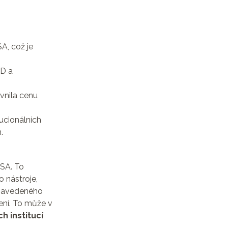
A, což je
SD a
vnila cenu
ucionálních
.
SA. To
o nástroje,
 zavedeného
vení. To může v
h institucí