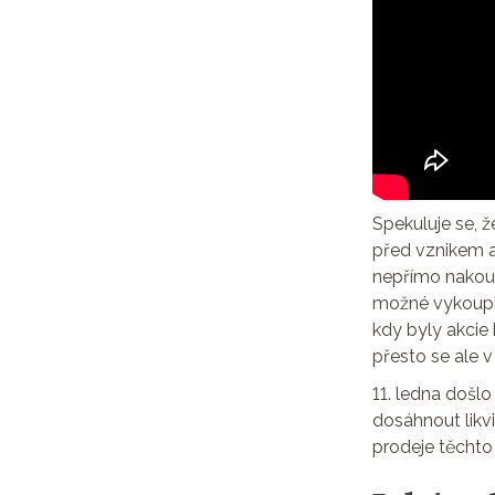
Spekuluje se, že
před vznikem 
nepřímo nakoup
možné vykoupit
kdy byly akcie
přesto se ale v
11. ledna došl
dosáhnout likvi
prodeje těchto 