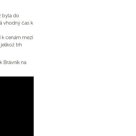
iž byla do
ná vhodný čas k
cí k cenám mezi
elikož trh
k Brávník na