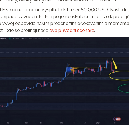
TF se cena bitcoinu vyšplhala k téměř 50 000 USD. Následně
 případě zavedení ETF, a po jeho uskutečnění došlo k prodej
nto vývoj odpovídá našim předchozím očekáváním a momentá
ti, kde se prolínají naše
dva původní scénáře
.