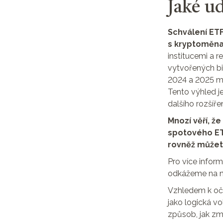
Jaké ud
Schválení ETF
s kryptoměn
institucemi a 
vytvořených bi
2024 a 2025 mo
Tento výhled j
dalšího rozšíře
Mnozí věří, ž
spotového ET
rovněž můžet
Pro více infor
odkážeme na 
Vzhledem k oček
jako logická vo
způsob, jak z