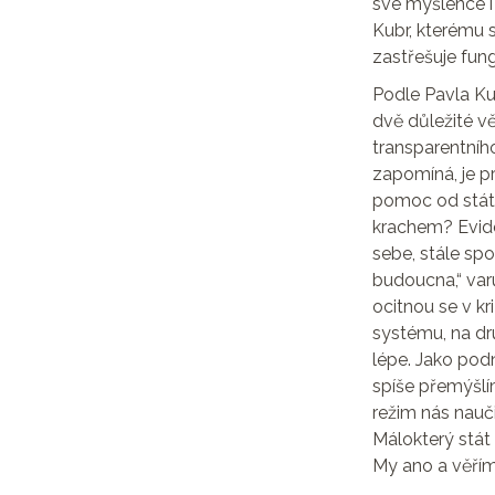
své myšlence i
Kubr, kterému 
zastřešuje fun
Podle Pavla Ku
dvě důležité v
transparentního
zapomíná, je p
pomoc od státu
krachem? Evide
sebe, stále sp
budoucna,“ varu
ocitnou se v kri
systému, na dru
lépe. Jako podn
spíše přemýšlím
režim nás nauči
Málokterý stát s
My ano a věřím