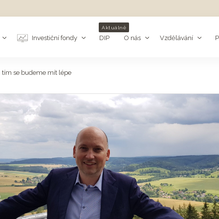
Aktuálně
Investiční fondy
DIP
O nás
Vzdělávání
P
, tím se budeme mít lépe