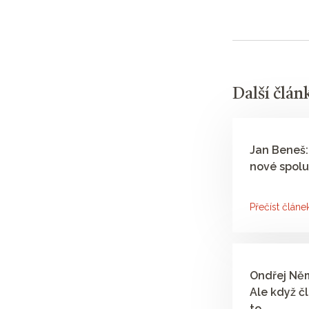
Další člán
Jan Beneš:
nové spolu
Přečíst článe
Ondřej Něm
Ale když čl
to