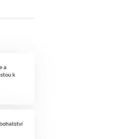
e a
estou k
bohatství