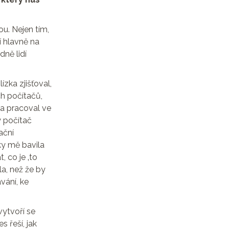
u. Nejen tím,
í hlavně na
dně lidí
zka zjišťoval,
ch počítačů,
ta pracoval ve
 počítač
ační
ky mě bavila
, co je ‚to
a, než že by
vání, ke
vytvoří se
 řeší, jak