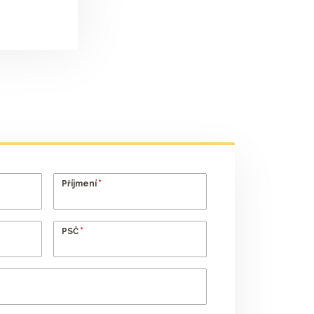
*
Příjmení
*
PSČ