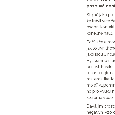
posouvá dopře
Stejně jako pr
že trávil více 
osobní kontakt,
konečně naučí 
Počítače a mode
jak to uvnitř c
jako jsou Sinc
Výzkumném úst
přinesl. Bavilo
technologie na
matematika, log
moje‘,“ vzpomí
ho pro výuku n
kterému vede i 
Dává jim prostor
negativní vzor