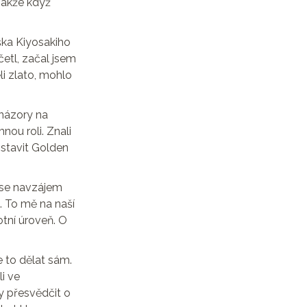
 Takže když
áška Kiyosakiho
ečetl, začal jsem
li zlato, mohlo
 názory na
ou roli. Znali
ostavit Golden
í se navzájem
. To mě na naší
votní úroveň. O
 to dělat sám.
i ve
y přesvědčit o