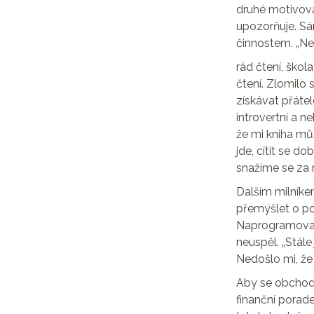
druhé motivovat
upozorňuje. Sá
činnostem. „N
rád čtení, škol
čtení. Zlomilo 
získávat přáte
introvertní a n
že mi kniha můž
jde, cítit se d
snažíme se za n
Dalším milníke
přemýšlet o po
Naprogramoval
neuspěl. „Stál
Nedošlo mi, že
Aby se obchodo
finanční porade