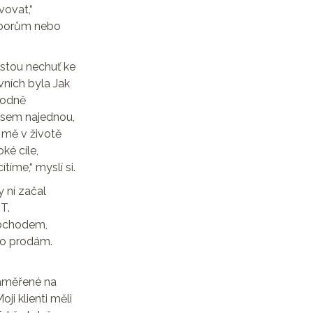
vovat,“
 oborům nebo
ostou nechuť ke
vních byla Jak
hodně
 jsem najednou,
 mě v životě
ké cíle,
tíme,“ myslí si.
 ní začal
T.
obchodem,
ho prodám.
zaměřené na
ji klienti měli