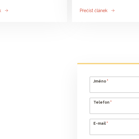
k
Přečíst článek
*
Jméno
*
Telefon
*
E-mail