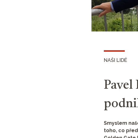
NAŠI LIDÉ
Pavel 
podni
Smyslem naše
toho, co před
Golden Gate P