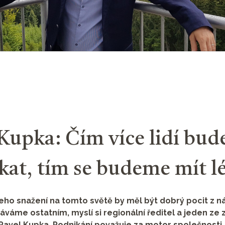
Kupka: Čím více lidí bud
kat, tím se budeme mít l
ho snažení na tomto světě by měl být dobrý pocit z ná
áváme ostatním, myslí si regionální ředitel a jeden ze 
avel Kupka. Podnikání považuje za motor společnosti,