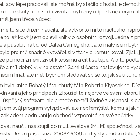
, aby lépe pracovali, ale možná by stačilo přestat je demoti
m si ze školy odnesl do života zbytečný odpor k některým
eměl jsem třeba vůbec
a mě to sice drilem naučila, ale vytvořilo mi to nadlouho napr
se to, až když jsem objevil knihy o osobním rozvoji. Jedna z pr
le a působit na lidi od Dalea Carnegieho. Jako malý jsem byl 
ebylo pro mě snadné vytvářet si vztahy a komunikovat. Zjistil
e pomoci změnit život k lepšímu a cítit se lépe. A o to podle
obře a mít dobrý vliv na ostatní. Sami si často nastavujeme vyso
ěčím hnát, ale měli bychom sledovat spíše to, jak se u toho cí
m byla kniha Bohatý táta, chudý táta Roberta Kiyosakiho. Díky
dnikání a jeho principech. Zkoušel to nejprve ve svém oboru I
 úspěšný software, ale protože neměl žádné zkušenosti s 
e jsem svůj program vylepšoval, ale nepřemýšlel, komu a jak 
 základem podnikání je obchod,“ vzpomíná na své začátky.
vat naučil, nastoupil do multilevelové (MLM) společnosti 
nství. Jenže přišla krize 2008/2009 a trhy šly prudce dolů. „Mo