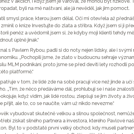
ěz v akciích, i když jsem je varoval, že mohou být rizikové.
opadat, byli na mě naštvaní, ale já nevěděl, jak jim pomoct.
til smysl práce, kterou jsem dělal. Oči mi otevřela až předn
zmínil o knize Investujte do zlata a stříbra. Když jsem si ji př
storii peněz a uvědomil jsem si, že kdyby moji klienti tehdy mě
nout úplně jinak.“
al s Pavlem Rybou, padli si do noty nejen lidsky, ale i svými
onomiku. „Pochopili jsme, že zlato v budoucnu sehraje významn
sílu MLM podnikání, proto jsme se před devíti lety rozhodli p
této platformě.“
třuje v tom, že lidé zde na sobě pracují více než jinde a uč
o. „Tím, že něco předáváme dál, prohlubují se i naše znalosti
okojuje, když vidím, jak lidé rostou, zlepšují se jim životy a ži
přijít, ale to, co se naučíte, vám už nikdo nevezme.“
věk vybudovat skutečně velkou a silnou společnost, nemůže
řebí získat silného partnera a investora, kterého Pavlové našl
ton. Byl to v podstatě první velký obchod, kdy museli partner