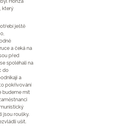
“ byl Honza
 který
třebí ještě
o,
hodně
ruce a čeká na
jsou před
se spoléhali na
c do
odnikají a
 to pokřivování
 se budeme mít
o zaměstnanci
omunistický
i jsou roušky.
zvládli ušít.