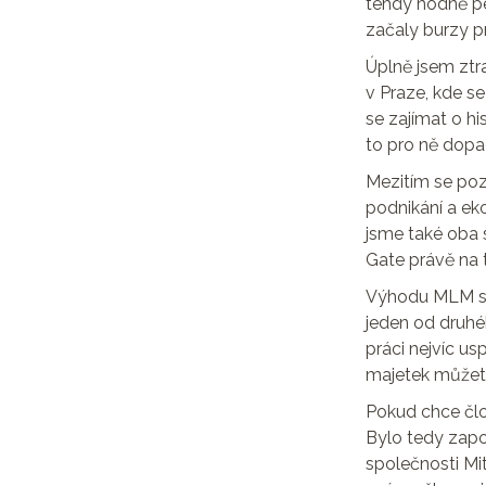
tehdy hodně pen
začaly burzy pr
Úplně jsem ztra
v Praze, kde se 
se zajímat o hi
to pro ně dopad
Mezitím se pozn
podnikání a ek
jsme také oba 
Gate právě na 
Výhodu MLM spa
jeden od druhéh
práci nejvíc usp
majetek můžete 
Pokud chce člo
Bylo tedy zapot
společnosti Mi