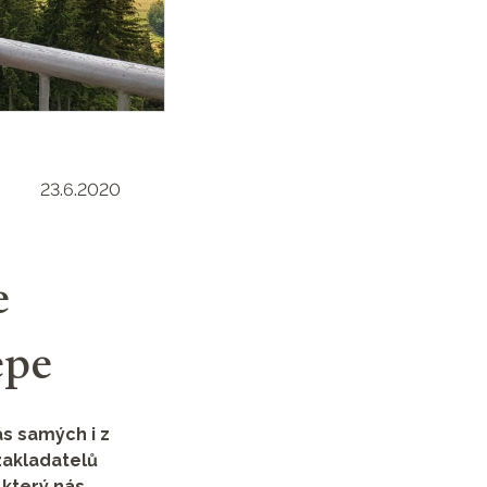
23.6.2020
e
épe
s samých i z
zakladatelů
 který nás