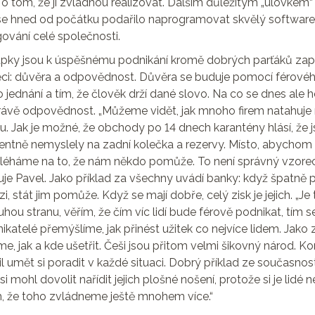
 o tom, že ji zvládnou realizovat. Dalším důležitým „úlovkem
se hned od počátku podařilo naprogramovat skvělý software,
gování celé společnosti.
pky jsou k úspěšnému podnikání kromě dobrých parťáků zapo
ěci: důvěra a odpovědnost. Důvěra se buduje pomocí férovéh
 jednání a tím, že člověk drží dané slovo. Na co se dnes ale 
rávě odpovědnost. „Můžeme vidět, jak mnoho firem natahuje 
. Jak je možné, že obchody po 14 dnech karantény hlásí, že 
ntně nemyslely na zadní kolečka a rezervy. Místo, abychom 
oléháme na to, že nám někdo pomůže. To není správný vzore
je Pavel. Jako příklad za všechny uvádí banky: když špatně p
zi, stát jim pomůže. Když se mají dobře, celý zisk je jejich. „Je
hou stranu, věřím, že čím víc lidí bude férově podnikat, tím
ikatelé přemýšlíme, jak přinést užitek co nejvíce lidem. Jak
e, jak a kde ušetřit. Češi jsou přitom velmi šikovný národ. K
l umět si poradit v každé situaci. Dobrý příklad ze současnost
i mohl dovolit nařídit jejich plošné nošení, protože si je lidé ne
, že toho zvládneme ještě mnohem více.“