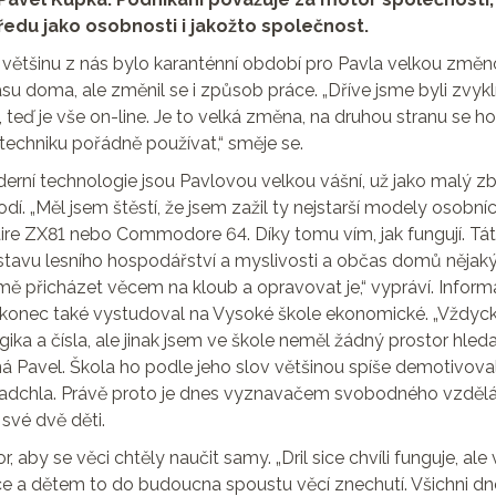
du jako osobnosti i jakožto společnost.
o většinu z nás bylo karanténní období pro Pavla velkou změno
času doma, ale změnil se i způsob práce. „Dříve jsme byli zvykl
 teď je vše on-line. Je to velká změna, na druhou stranu se ho
techniku pořádně používat,“ směje se.
rní technologie jsou Pavlovou velkou vášní, už jako malý zblí
hodí. „Měl jsem štěstí, že jsem zažil ty nejstarší modely osobní
laire ZX81 nebo Commodore 64. Díky tomu vím, jak fungují. Tá
avu lesního hospodářství a myslivosti a občas domů nějaký
 mě přicházet věcem na kloub a opravovat je,“ vypráví. Inform
konec také vystudoval na Vysoké škole ekonomické. „Vždyc
ika a čísla, ale jinak jsem ve škole neměl žádný prostor hledat
ná Pavel. Škola ho podle jeho slov většinou spíše demotivoval
adchla. Právě proto je dnes vyznavačem svobodného vzdělá
své dvě děti.
, aby se věci chtěly naučit samy. „Dril sice chvíli funguje, ale 
ce a dětem to do budoucna spoustu věcí znechutí. Všichni dnes