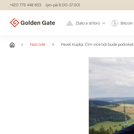
+420 776 448 853
(po–pá 8.00–17.00)
Zlato a stříbro
Bitcoin
Naši lidé
Pavel Kupka: Čím více lidí bude podnikat