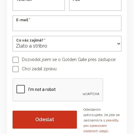
*
E-mail
*
Co vás zajímá?
Dozvěděl jsem se o Golden Gate přes zástupce
Jméno poradce
Příjmení poradce
Chci zadat zprávu
Vaše zpráva
Odesláním
potvrzujete, že jste se
seznámil/a s
pravidly
pro zpracování
osobních údajů
.