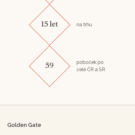
15 let
na trhu
poboček po
59
celé ČR a SR
Golden Gate