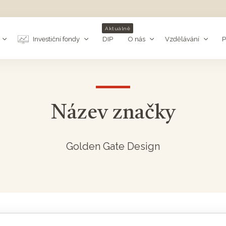
Aktuálně
Investiční fondy
DIP
O nás
Vzdělávání
P
Název značky
Golden Gate Design