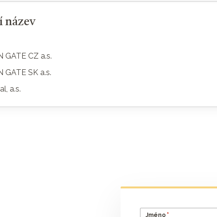
í název
 GATE CZ a.s.
 GATE SK a.s.
l, a.s.
*
Jméno