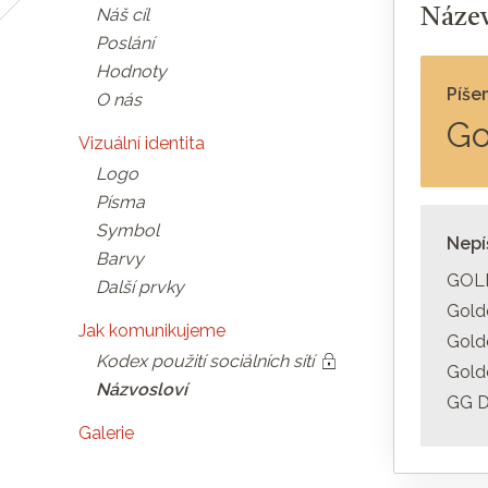
Náš cíl
Název
Poslání
Hodnoty
Píše
O nás
Go
Vizuální identita
Logo
Písma
Symbol
Nep
Barvy
GOL
Další prvky
Gold
Jak komunikujeme
Gold
Kodex použití sociálních sítí
a
Gold
Názvosloví
GG Di
Galerie