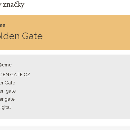
 značky
me
lden Gate
íšeme
DEN GATE CZ
enGate
en gate
engate
gital