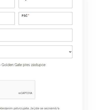
*
PSČ
 Golden Gate přes zástupce
Příjmení poradce
desláním potvrzujete, že jste se seznámil/a