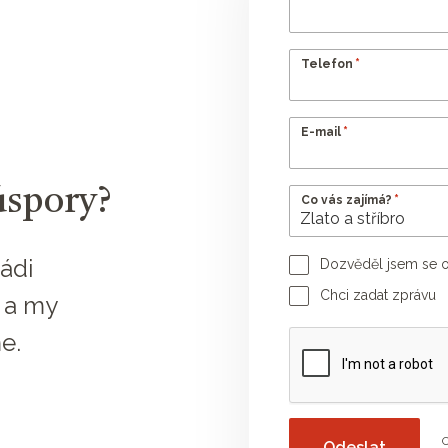
*
Telefon
*
E-mail
úspory?
*
Co vás zajímá?
ádi
Dozvěděl jsem se o
Jméno poradce
Chci zadat zprávu
 a my
Vaše zpráva
e.
O