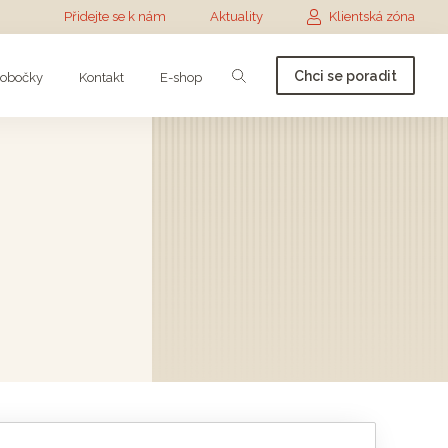
Přidejte se k nám
Aktuality
Klientská zóna
Chci se poradit
obočky
Kontakt
E-shop