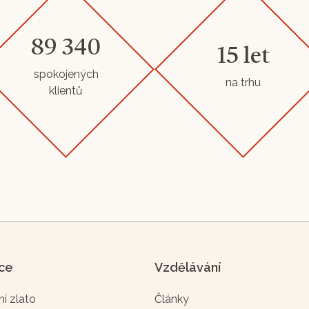
89 340
15 let
spokojených
na trhu
klientů
ice
Vzdělávání
ní zlato
Články